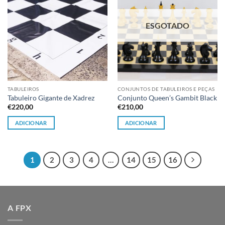
ESGOTADO
TABULEIROS
CONJUNTOS DE TABULEIROS E PEÇAS
Tabuleiro Gigante de Xadrez
Conjunto Queen’s Gambit Black
€
220,00
€
210,00
ADICIONAR
ADICIONAR
1
2
3
4
…
14
15
16
A FPX