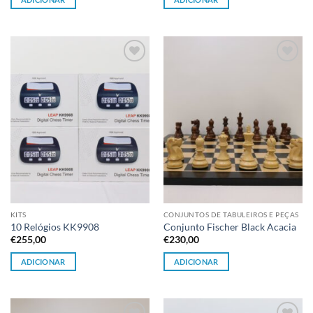
Adicionar
Adicionar
à lista de
à lista de
desejos
desejos
KITS
CONJUNTOS DE TABULEIROS E PEÇAS
10 Relógios KK9908
Conjunto Fischer Black Acacia
€
255,00
€
230,00
ADICIONAR
ADICIONAR