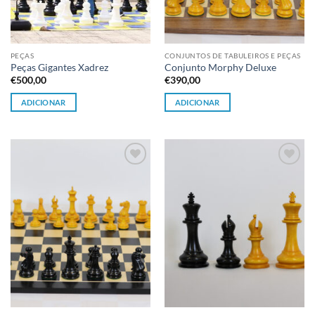
PEÇAS
CONJUNTOS DE TABULEIROS E PEÇAS
Peças Gigantes Xadrez
Conjunto Morphy Deluxe
€
500,00
€
390,00
ADICIONAR
ADICIONAR
Adicionar
Adicionar
à lista de
à lista de
desejos
desejos