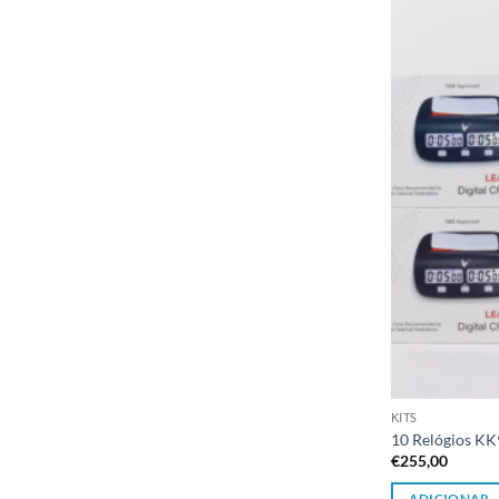
KITS
10 Relógios K
€
255,00
ADICIONAR