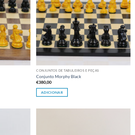
CONJUNTOS DE TABULEIROS E PEÇAS
Conjunto Morphy Black
€
380,00
ADICIONAR
Adicionar
Adicionar
à lista de
à lista de
desejos
desejos