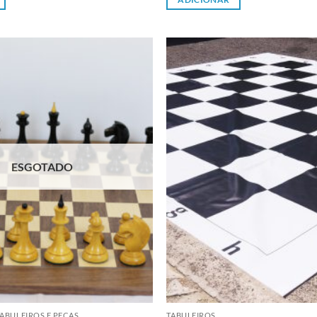
Adicionar
à lista de
desejos
ESGOTADO
ABULEIROS E PEÇAS
TABULEIROS