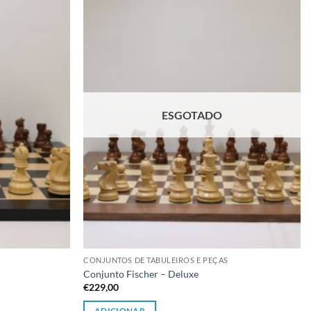
Adicionar
Adicionar
à lista de
à lista de
desejos
desejos
ESGOTADO
CONJUNTOS DE TABULEIROS E PEÇAS
Conjunto Fischer – Deluxe
€
229,00
ADICIONAR