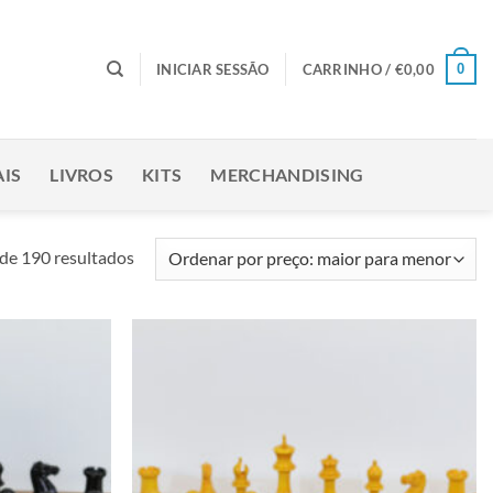
0
INICIAR SESSÃO
CARRINHO /
€
0,00
IS
LIVROS
KITS
MERCHANDISING
Ordenado
de 190 resultados
por
preço:
maior
para
Adicionar
Adicionar
menor
à lista de
à lista de
desejos
desejos