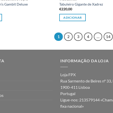
’s Gambit Deluxe
Tabuleiro Gigante de Xadrez
€
220,00
ADICIONAR
1
2
3
4
…
14
TA
INFORMAÇÃO DA LOJA
Loja FPX
Rua Sarmento de Beires nº 33, 
1900-411 Lisboa
Portugal
jos
Ligue-nos:
213579144 «Chama
fixa nacional»