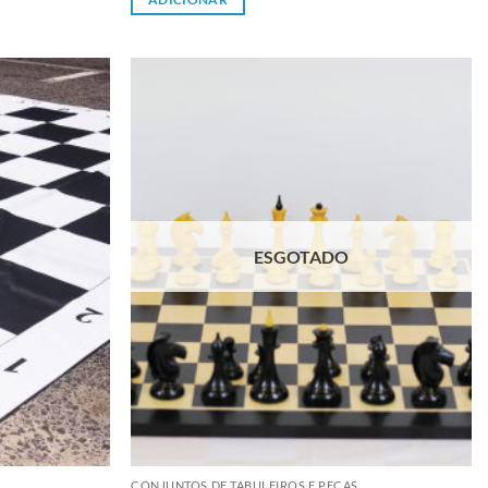
Adicionar
Adicionar
à lista de
à lista de
desejos
desejos
ESGOTADO
CONJUNTOS DE TABULEIROS E PEÇAS