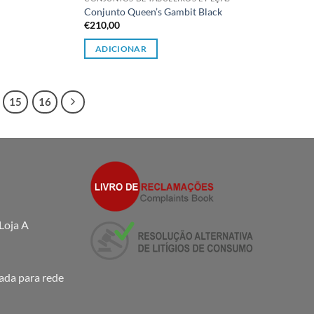
Conjunto Queen’s Gambit Black
€
210,00
ADICIONAR
15
16
Loja A
da para rede