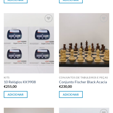
Adicionar
Adicionar
à lista de
à lista de
desejos
desejos
KITS
CONJUNTOS DE TABULEIROS E PEÇAS
10 Relógios KK9908
Conjunto Fischer Black Acacia
€
255,00
€
230,00
ADICIONAR
ADICIONAR