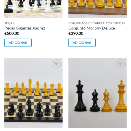
PEÇAS
CONJUNTOS DE TABULEIROS E PEÇAS
Peças Gigantes Xadrez
Conjunto Morphy Deluxe
€
500,00
€
390,00
ADICIONAR
ADICIONAR
Adicionar
Adicionar
à lista de
à lista de
desejos
desejos