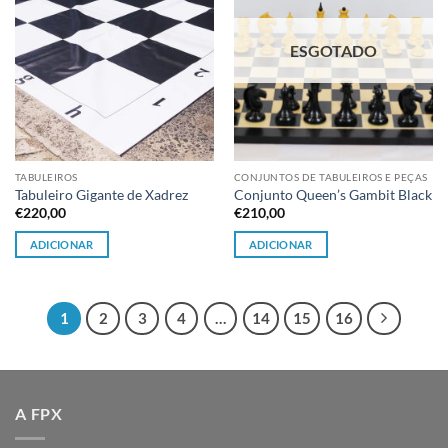
ESGOTADO
TABULEIROS
CONJUNTOS DE TABULEIROS E PEÇAS
Tabuleiro Gigante de Xadrez
Conjunto Queen’s Gambit Black
€
220,00
€
210,00
ADICIONAR
ADICIONAR
1
2
3
4
…
14
15
16
A FPX