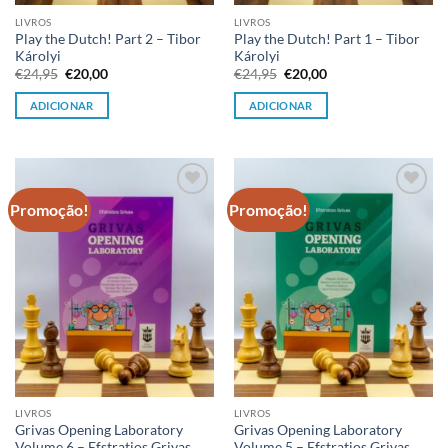
LIVROS
LIVROS
Play the Dutch! Part 2 – Tibor
Play the Dutch! Part 1 – Tibor
Károlyi
Károlyi
O
O
O
O
€
24,95
€
20,00
€
24,95
€
20,00
preço
preço
preço
preço
original
atual
original
atual
ADICIONAR
ADICIONAR
era:
é:
era:
é:
€24,95.
€20,00.
€24,95.
€20,00.
Promoção!
Promoção!
Adicionar
Adicionar
à lista de
à lista de
desejos
desejos
LIVROS
LIVROS
Grivas Opening Laboratory
Grivas Opening Laboratory
Volume 6 – Efstratios Grivas
Volume 5 – Efstratios Grivas