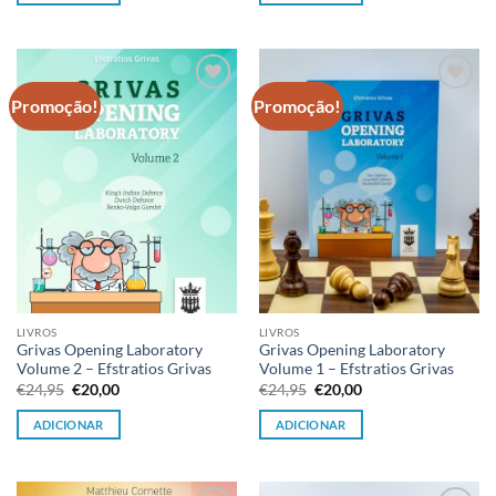
€24,95.
€20,00.
€24,95.
€20,00.
Promoção!
Promoção!
Adicionar
Adicionar
à lista de
à lista de
desejos
desejos
LIVROS
LIVROS
Grivas Opening Laboratory
Grivas Opening Laboratory
Volume 2 – Efstratios Grivas
Volume 1 – Efstratios Grivas
O
O
O
O
€
24,95
€
20,00
€
24,95
€
20,00
preço
preço
preço
preço
original
atual
original
atual
ADICIONAR
ADICIONAR
era:
é:
era:
é:
€24,95.
€20,00.
€24,95.
€20,00.