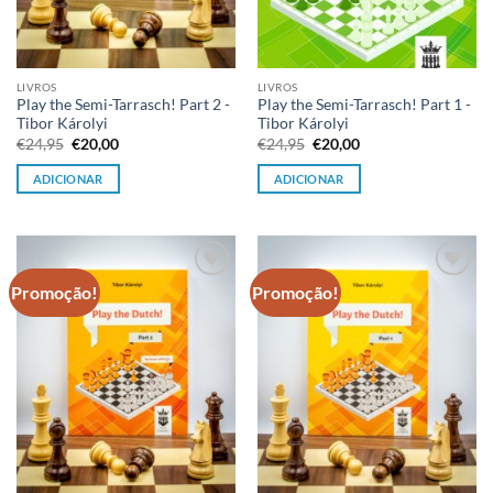
LIVROS
LIVROS
Play the Semi-Tarrasch! Part 2 -
Play the Semi-Tarrasch! Part 1 -
Tibor Károlyi
Tibor Károlyi
O
O
O
O
€
24,95
€
20,00
€
24,95
€
20,00
preço
preço
preço
preço
original
atual
original
atual
ADICIONAR
ADICIONAR
era:
é:
era:
é:
€24,95.
€20,00.
€24,95.
€20,00.
Promoção!
Promoção!
Adicionar
Adicionar
à lista de
à lista de
desejos
desejos