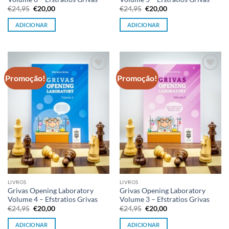
O
O
O
O
€
24,95
€
20,00
€
24,95
€
20,00
preço
preço
preço
preço
original
atual
original
atual
ADICIONAR
ADICIONAR
era:
é:
era:
é:
€24,95.
€20,00.
€24,95.
€20,00.
Promoção!
Promoção!
Adicionar
Adicionar
à lista de
à lista de
desejos
desejos
LIVROS
LIVROS
Grivas Opening Laboratory
Grivas Opening Laboratory
Volume 4 – Efstratios Grivas
Volume 3 – Efstratios Grivas
O
O
O
O
€
24,95
€
20,00
€
24,95
€
20,00
preço
preço
preço
preço
original
atual
original
atual
ADICIONAR
ADICIONAR
era:
é:
era:
é: