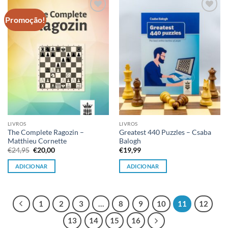
Promoção!
Adicionar
Adicionar
à lista de
à lista de
desejos
desejos
LIVROS
LIVROS
The Complete Ragozin –
Greatest 440 Puzzles – Csaba
Matthieu Cornette
Balogh
O
O
€
24,95
€
20,00
€
19,99
preço
preço
original
atual
ADICIONAR
ADICIONAR
era:
é:
€24,95.
€20,00.
1
2
3
…
8
9
10
11
12
13
14
15
16