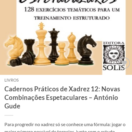
Adicionar
à lista de
LIVROS
desejos
Cadernos Práticos de Xadrez 12: Novas
Combinações Espetaculares – António
Gude
Para progredir no xadrez só se conhece uma fórmula: jogar o
maior número possível de torneios, junto com o estudo