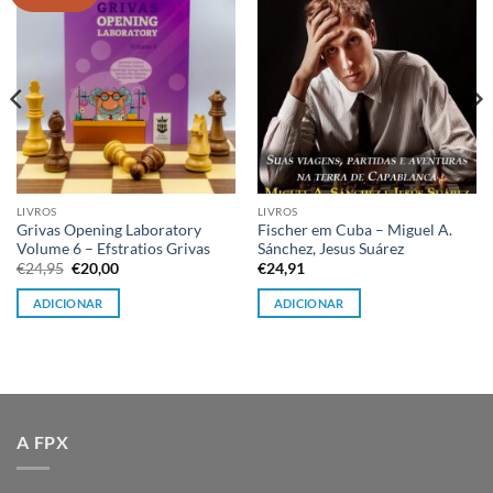
à lista de
à lista de
desejos
desejos
LIVROS
LIVROS
Grivas Opening Laboratory
Fischer em Cuba – Miguel A.
Volume 6 – Efstratios Grivas
Sánchez, Jesus Suárez
O
O
€
24,95
€
20,00
€
24,91
preço
preço
original
atual
ADICIONAR
ADICIONAR
era:
é:
€24,95.
€20,00.
A FPX