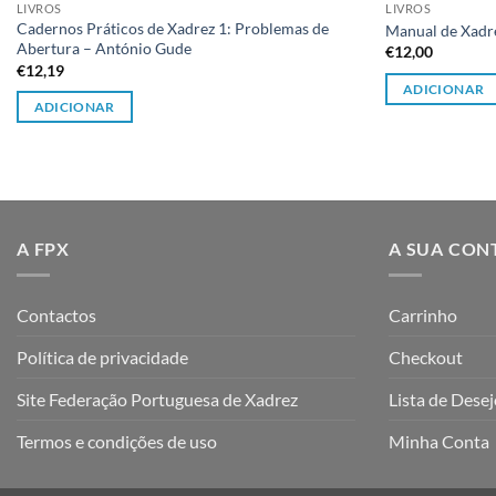
LIVROS
LIVROS
Cadernos Práticos de Xadrez 1: Problemas de
Manual de Xadre
Abertura – António Gude
€
12,00
€
12,19
ADICIONAR
ADICIONAR
A FPX
A SUA CON
Contactos
Carrinho
Política de privacidade
Checkout
Site Federação Portuguesa de Xadrez
Lista de Dese
Termos e condições de uso
Minha Conta