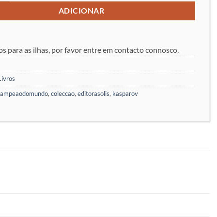
ADICIONAR
os para as ilhas, por favor entre em contacto connosco.
Livros
campeaodomundo
,
coleccao
,
editorasolis
,
kasparov