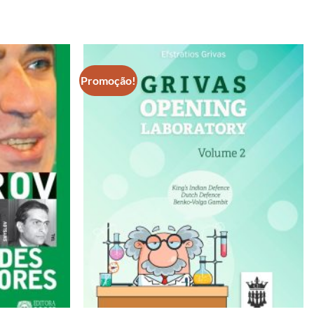
Promoção!
Adicionar
Adicionar
à lista de
à lista de
desejos
desejos