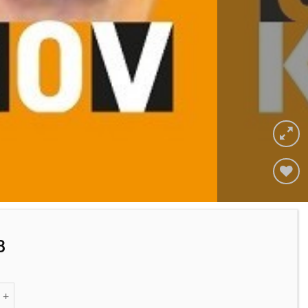
Adicionar
à lista de
desejos
8
 de Meus Grandes Predecessores Volume 4 - Garry Kasparov