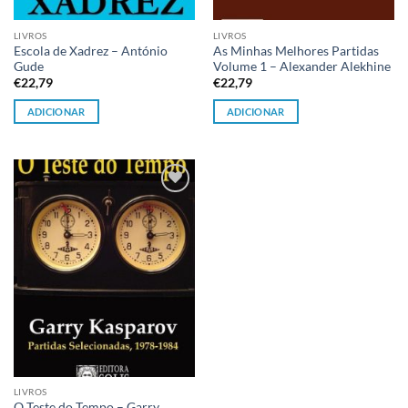
LIVROS
LIVROS
Escola de Xadrez – António
As Minhas Melhores Partidas
Gude
Volume 1 – Alexander Alekhine
€
22,79
€
22,79
ADICIONAR
ADICIONAR
Adicionar
à lista de
desejos
LIVROS
O Teste do Tempo – Garry