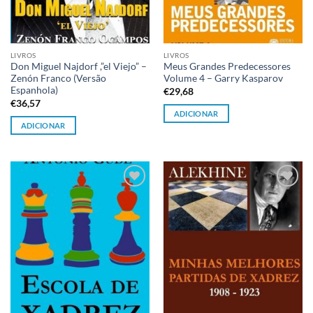
LIVROS
LIVROS
Don Miguel Najdorf ,”el Viejo” –
Meus Grandes Predecessores
Zenón Franco (Versão
Volume 4 – Garry Kasparov
Espanhola)
€
29,68
€
36,57
ADICIONAR
ADICIONAR
Adicionar
Adicionar
à lista de
à lista de
desejos
desejos