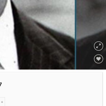
Adicionar
à lista de
desejos
7
 de Don Miguel Najdorf ,"el Viejo" - Zenón Franco (Versão Espanhola)