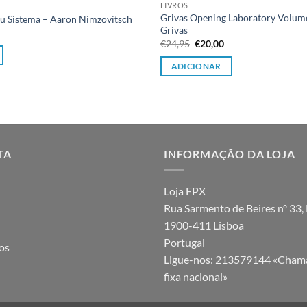
LIVROS
Grivas Opening Laboratory Volume 
eu Sistema – Aaron Nimzovitsch
Grivas
O
O
€
24,95
€
20,00
preço
preço
original
atual
ADICIONAR
era:
é:
€24,95.
€20,00.
TA
INFORMAÇÃO DA LOJA
Loja FPX
Rua Sarmento de Beires nº 33, 
1900-411 Lisboa
Portugal
jos
Ligue-nos:
213579144 «Chama
fixa nacional»