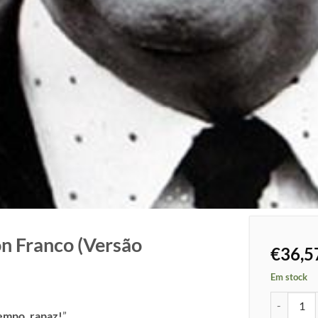
ón Franco (Versão
€
36,5
Em stock
Quantidade
empo, rapaz!
”