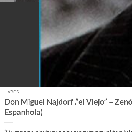
LIVROS
Don Miguel Najdorf ,”el Viejo” – Zen
Espanhola)
“O que você ainda não aprendeu, esqueci-me eu já há muito t