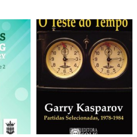
Adicionar
Adicionar
à lista de
à lista de
desejos
desejos