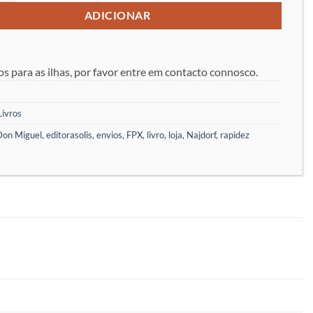
ADICIONAR
os para as ilhas, por favor entre em contacto connosco.
Livros
Don Miguel
,
editorasolis
,
envios
,
FPX
,
livro
,
loja
,
Najdorf
,
rapidez