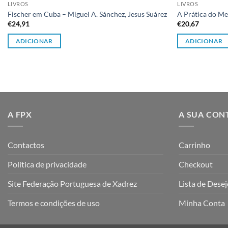
LIVROS
LIVROS
Fischer em Cuba – Miguel A. Sánchez, Jesus Suárez
A Prática do M
€
24,91
€
20,67
ADICIONAR
ADICIONAR
A FPX
A SUA CON
Contactos
Carrinho
Política de privacidade
Checkout
Site Federação Portuguesa de Xadrez
Lista de Dese
Termos e condições de uso
Minha Conta