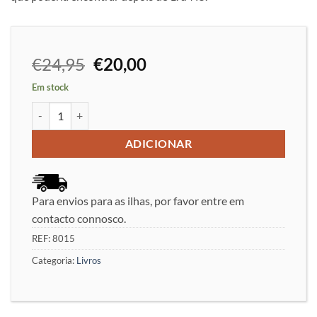
O
O
€
24,95
€
20,00
preço
preço
Em stock
original
atual
Quantidade de Play the Dutch! Part 1 - Tibor Károlyi
era:
é:
€24,95.
€20,00.
ADICIONAR
Para envios para as ilhas, por favor entre em
contacto connosco.
REF:
8015
Categoria:
Livros