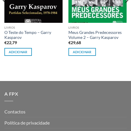
LIVROS
LIVROS
O Teste do Tempo – Garry
Meus Grandes Predecessores
Kasparov
Volume 2 – Garry Kasparov
€
22,79
€
29,68
ADICIONAR
ADICIONAR
A FPX
Contactos
Política de privacidade