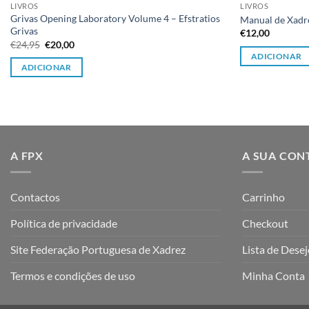
LIVROS
LIVROS
Grivas Opening Laboratory Volume 4 – Efstratios
Manual de Xadre
Grivas
€
12,00
O
O
€
24,95
€
20,00
preço
preço
ADICIONAR
original
atual
ADICIONAR
era:
é:
€24,95.
€20,00.
A FPX
A SUA CON
Contactos
Carrinho
Política de privacidade
Checkout
Site Federação Portuguesa de Xadrez
Lista de Dese
Termos e condições de uso
Minha Conta