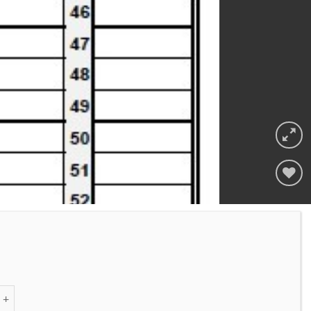
Adicionar
à lista de
desejos
 de Bloco de Folhas de Partida