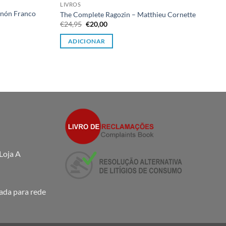
LIVROS
Zenón Franco
The Complete Ragozin – Matthieu Cornette
O
O
€
24,95
€
20,00
preço
preço
original
atual
ADICIONAR
era:
é:
€24,95.
€20,00.
Loja A
da para rede