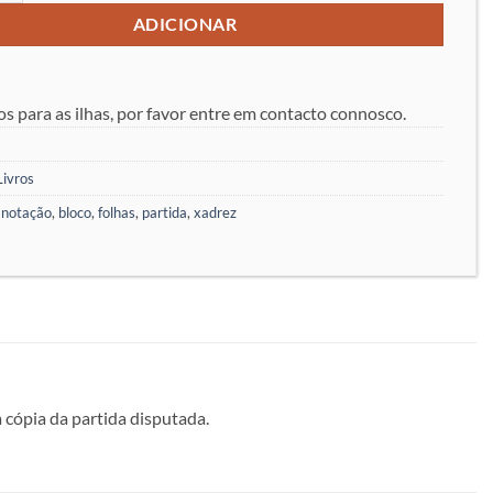
ADICIONAR
os para as ilhas, por favor entre em contacto connosco.
Livros
anotação
,
bloco
,
folhas
,
partida
,
xadrez
 cópia da partida disputada.