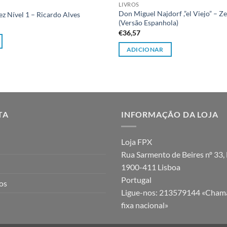
LIVROS
Don Miguel Najdorf ,”el Viejo” – 
z Nível 1 – Ricardo Alves
(Versão Espanhola)
€
36,57
ADICIONAR
TA
INFORMAÇÃO DA LOJA
Loja FPX
Rua Sarmento de Beires nº 33, 
1900-411 Lisboa
Portugal
jos
Ligue-nos:
213579144 «Chama
fixa nacional»