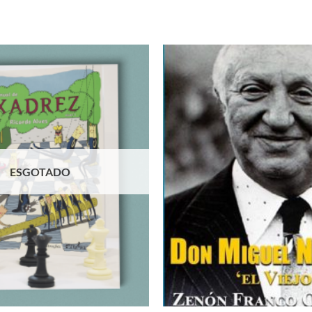
Adicionar
à lista de
desejos
ESGOTADO