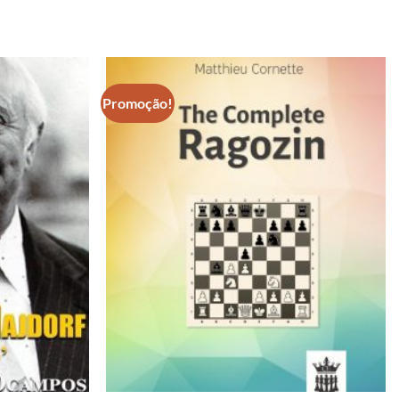
Promoção!
Adicionar
Adicionar
à lista de
à lista de
desejos
desejos