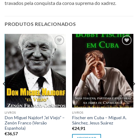
travados pela conquista da coroa suprema do xadrez.
PRODUTOS RELACIONADOS
Adicionar
Adicionar
à lista de
à lista de
desejos
desejos
LIVROS
LIVROS
Don Miguel Najdorf ,”el Viejo” –
Fischer em Cuba – Miguel A.
Zenón Franco (Versão
Sánchez, Jesus Suárez
Espanhola)
€
24,91
€
36,57