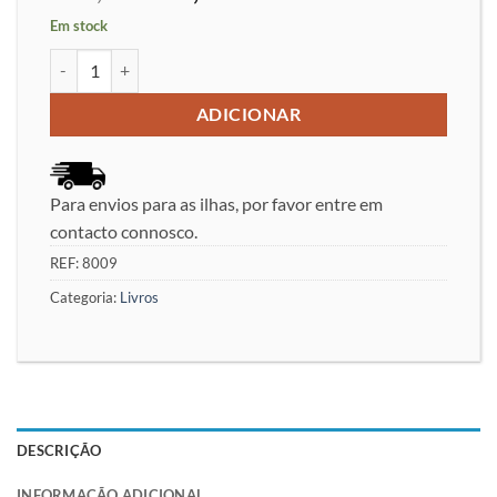
preço
preço
Em stock
original
atual
Quantidade de Grivas Opening Laboratory Volume 1 - Efstratios 
era:
é:
€24,95.
€20,00.
ADICIONAR
Para envios para as ilhas, por favor entre em
contacto connosco.
REF:
8009
Categoria:
Livros
DESCRIÇÃO
INFORMAÇÃO ADICIONAL