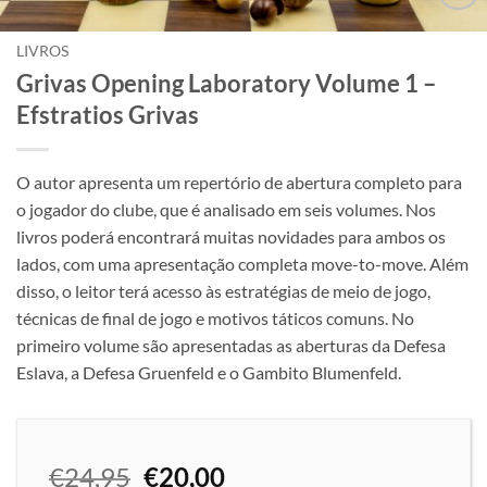
Adicionar
à lista de
LIVROS
desejos
Grivas Opening Laboratory Volume 1 –
Efstratios Grivas
O autor apresenta um repertório de abertura completo para
o jogador do clube, que é analisado em seis volumes. Nos
livros poderá encontrará muitas novidades para ambos os
lados, com uma apresentação completa move-to-move. Além
disso, o leitor terá acesso às estratégias de meio de jogo,
técnicas de final de jogo e motivos táticos comuns. No
primeiro volume são apresentadas as aberturas da Defesa
Eslava, a Defesa Gruenfeld e o Gambito Blumenfeld.
O
O
€
24,95
€
20,00