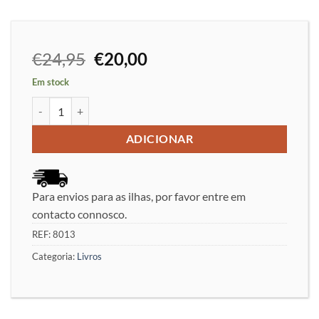
O
O
€
24,95
€
20,00
preço
preço
Em stock
original
atual
Quantidade de Grivas Opening Laboratory Volume 5 - Efstratios 
era:
é:
€24,95.
€20,00.
ADICIONAR
Para envios para as ilhas, por favor entre em
contacto connosco.
REF:
8013
Categoria:
Livros