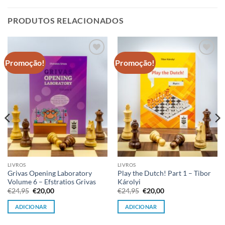
original
atual
era:
é:
PRODUTOS RELACIONADOS
€24,95.
€20,00.
Promoção!
Promoção!
Adicionar
Adicionar
à lista de
à lista de
desejos
desejos
LIVROS
LIVROS
Grivas Opening Laboratory
Play the Dutch! Part 1 – Tibor
Volume 6 – Efstratios Grivas
Károlyi
O
O
O
O
€
24,95
€
20,00
€
24,95
€
20,00
preço
preço
preço
preço
original
atual
original
atual
ADICIONAR
ADICIONAR
era:
é:
era:
é:
€24,95.
€20,00.
€24,95.
€20,00.