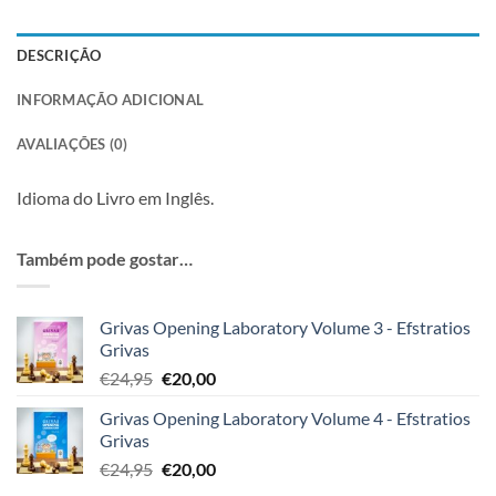
DESCRIÇÃO
INFORMAÇÃO ADICIONAL
AVALIAÇÕES (0)
Idioma do Livro em Inglês.
Também pode gostar…
Grivas Opening Laboratory Volume 3 - Efstratios
Grivas
O
O
€
24,95
€
20,00
preço
preço
Grivas Opening Laboratory Volume 4 - Efstratios
original
atual
Grivas
era:
é:
O
O
€
24,95
€
20,00
€24,95.
€20,00.
preço
preço