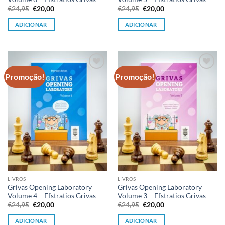
O
O
O
O
€
24,95
€
20,00
€
24,95
€
20,00
preço
preço
preço
preço
original
atual
original
atual
ADICIONAR
ADICIONAR
era:
é:
era:
é:
€24,95.
€20,00.
€24,95.
€20,00.
Promoção!
Promoção!
Adicionar
Adicionar
à lista de
à lista de
desejos
desejos
LIVROS
LIVROS
Grivas Opening Laboratory
Grivas Opening Laboratory
Volume 4 – Efstratios Grivas
Volume 3 – Efstratios Grivas
O
O
O
O
€
24,95
€
20,00
€
24,95
€
20,00
preço
preço
preço
preço
original
atual
original
atual
ADICIONAR
ADICIONAR
era:
é:
era:
é: