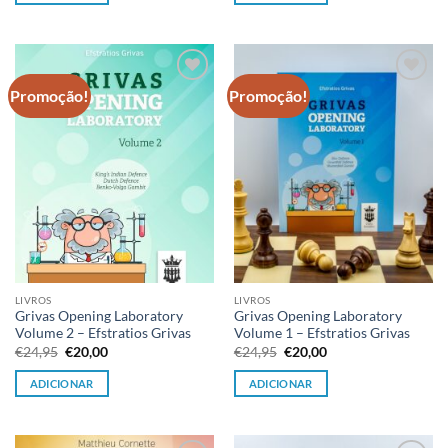
€24,95.
€20,00.
€24,95.
€20,00.
Promoção!
Promoção!
Adicionar
Adicionar
à lista de
à lista de
desejos
desejos
LIVROS
LIVROS
Grivas Opening Laboratory
Grivas Opening Laboratory
Volume 2 – Efstratios Grivas
Volume 1 – Efstratios Grivas
O
O
O
O
€
24,95
€
20,00
€
24,95
€
20,00
preço
preço
preço
preço
original
atual
original
atual
ADICIONAR
ADICIONAR
era:
é:
era:
é:
€24,95.
€20,00.
€24,95.
€20,00.