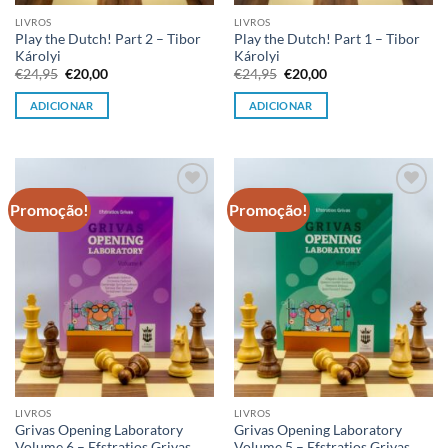
LIVROS
LIVROS
Play the Dutch! Part 2 – Tibor
Play the Dutch! Part 1 – Tibor
Károlyi
Károlyi
O
O
O
O
€
24,95
€
20,00
€
24,95
€
20,00
preço
preço
preço
preço
original
atual
original
atual
ADICIONAR
ADICIONAR
era:
é:
era:
é:
€24,95.
€20,00.
€24,95.
€20,00.
Promoção!
Promoção!
Adicionar
Adicionar
à lista de
à lista de
desejos
desejos
LIVROS
LIVROS
Grivas Opening Laboratory
Grivas Opening Laboratory
Volume 6 – Efstratios Grivas
Volume 5 – Efstratios Grivas