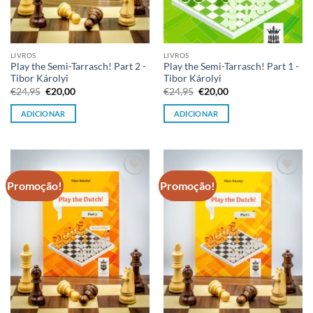
LIVROS
LIVROS
Play the Semi-Tarrasch! Part 2 -
Play the Semi-Tarrasch! Part 1 -
Tibor Károlyi
Tibor Károlyi
O
O
O
O
€
24,95
€
20,00
€
24,95
€
20,00
preço
preço
preço
preço
original
atual
original
atual
ADICIONAR
ADICIONAR
era:
é:
era:
é:
€24,95.
€20,00.
€24,95.
€20,00.
Promoção!
Promoção!
Adicionar
Adicionar
à lista de
à lista de
desejos
desejos