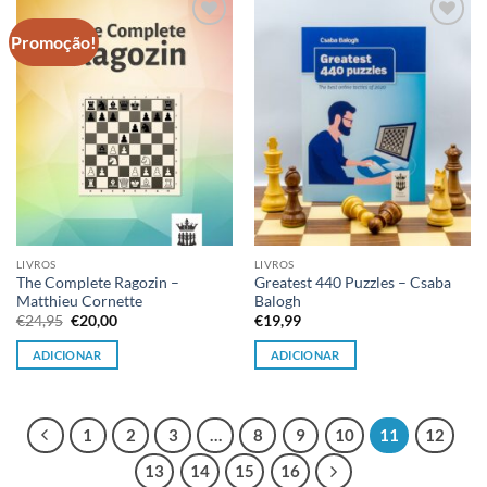
Promoção!
Adicionar
Adicionar
à lista de
à lista de
desejos
desejos
LIVROS
LIVROS
The Complete Ragozin –
Greatest 440 Puzzles – Csaba
Matthieu Cornette
Balogh
O
O
€
24,95
€
20,00
€
19,99
preço
preço
original
atual
ADICIONAR
ADICIONAR
era:
é:
€24,95.
€20,00.
1
2
3
…
8
9
10
11
12
13
14
15
16