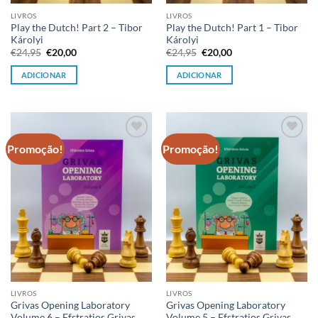
LIVROS
LIVROS
Play the Dutch! Part 2 – Tibor
Play the Dutch! Part 1 – Tibor
Károlyi
Károlyi
O
O
O
O
€
24,95
€
20,00
€
24,95
€
20,00
preço
preço
preço
preço
original
atual
original
atual
ADICIONAR
ADICIONAR
era:
é:
era:
é:
€24,95.
€20,00.
€24,95.
€20,00.
Promoção!
Promoção!
Adicionar
Adicionar
à lista de
à lista de
desejos
desejos
LIVROS
LIVROS
Grivas Opening Laboratory
Grivas Opening Laboratory
Volume 6 – Efstratios Grivas
Volume 5 – Efstratios Grivas