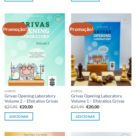
€24,95.
€20,00.
€24,95.
€20,00.
Promoção!
Promoção!
Adicionar
Adicionar
à lista de
à lista de
desejos
desejos
LIVROS
LIVROS
Grivas Opening Laboratory
Grivas Opening Laboratory
Volume 2 – Efstratios Grivas
Volume 1 – Efstratios Grivas
O
O
O
O
€
24,95
€
20,00
€
24,95
€
20,00
preço
preço
preço
preço
original
atual
original
atual
ADICIONAR
ADICIONAR
era:
é:
era:
é:
€24,95.
€20,00.
€24,95.
€20,00.