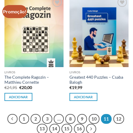
Promoção!
Adicionar
Adicionar
à lista de
à lista de
desejos
desejos
LIVROS
LIVROS
The Complete Ragozin –
Greatest 440 Puzzles – Csaba
Matthieu Cornette
Balogh
O
O
€
24,95
€
20,00
€
19,99
preço
preço
original
atual
ADICIONAR
ADICIONAR
era:
é:
€24,95.
€20,00.
1
2
3
…
8
9
10
11
12
13
14
15
16