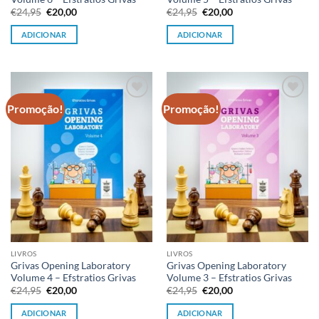
O
O
O
O
€
24,95
€
20,00
€
24,95
€
20,00
preço
preço
preço
preço
original
atual
original
atual
ADICIONAR
ADICIONAR
era:
é:
era:
é:
€24,95.
€20,00.
€24,95.
€20,00.
Promoção!
Promoção!
Adicionar
Adicionar
à lista de
à lista de
desejos
desejos
LIVROS
LIVROS
Grivas Opening Laboratory
Grivas Opening Laboratory
Volume 4 – Efstratios Grivas
Volume 3 – Efstratios Grivas
O
O
O
O
€
24,95
€
20,00
€
24,95
€
20,00
preço
preço
preço
preço
original
atual
original
atual
ADICIONAR
ADICIONAR
era:
é:
era:
é: