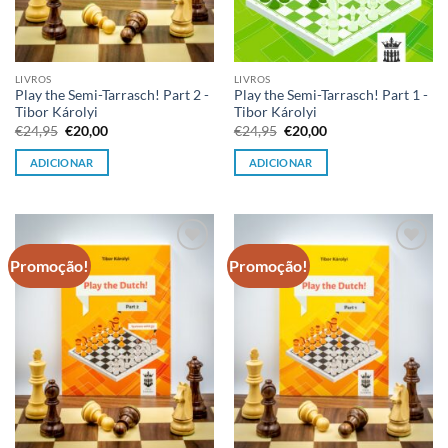
LIVROS
LIVROS
Play the Semi-Tarrasch! Part 2 -
Play the Semi-Tarrasch! Part 1 -
Tibor Károlyi
Tibor Károlyi
O
O
O
O
€
24,95
€
20,00
€
24,95
€
20,00
preço
preço
preço
preço
original
atual
original
atual
ADICIONAR
ADICIONAR
era:
é:
era:
é:
€24,95.
€20,00.
€24,95.
€20,00.
Promoção!
Promoção!
Adicionar
Adicionar
à lista de
à lista de
desejos
desejos