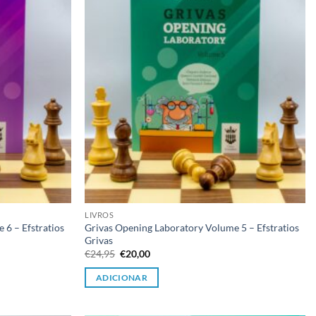
LIVROS
 6 – Efstratios
Grivas Opening Laboratory Volume 5 – Efstratios
Grivas
O
O
€
24,95
€
20,00
preço
preço
original
atual
ADICIONAR
era:
é:
€24,95.
€20,00.