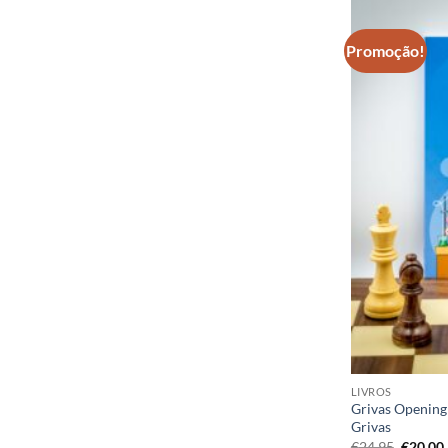
Promoção!
LIVROS
Grivas Opening 
Grivas
O
€
24,95
€
20,00