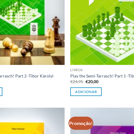
LIVROS
arrasch! Part 2 -Tibor Károlyi
Play the Semi-Tarrasch! Part 1 -Ti
O
O
O
€
24,95
€
20,00
preço
preço
preço
l
atual
original
atual
ADICIONAR
é:
era:
é:
€20,00.
€24,95.
€20,00.
Promoção!
Adicionar
à lista de
desejos