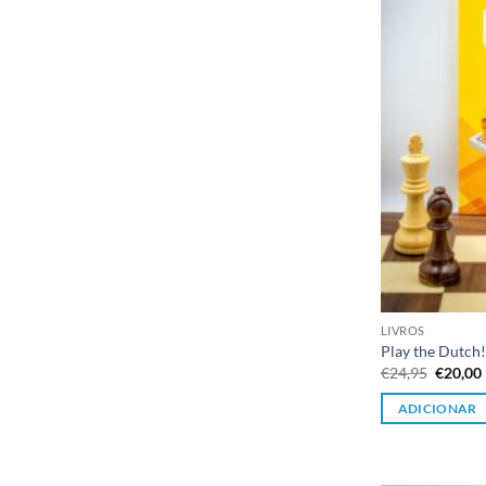
LIVROS
Play the Dutch!
O
€
24,95
€
20,00
preço
origina
ADICIONAR
era:
€24,95.