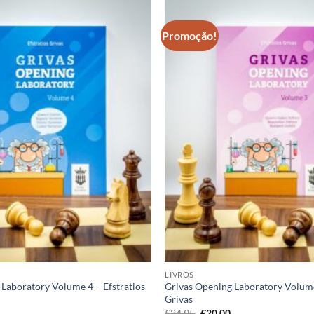
Promoção!
Adicionar
à lista de
desejos
LIVROS
Laboratory Volume 4 – Efstratios
Grivas Opening Laboratory Volume
Grivas
O
O
O
€
24,95
€
20,00