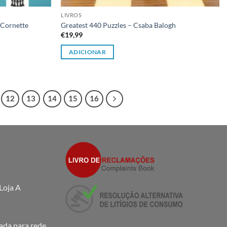
LIVROS
 Cornette
Greatest 440 Puzzles – Csaba Balogh
€
19,99
ADICIONAR
12
13
14
15
16
Loja A
da para rede