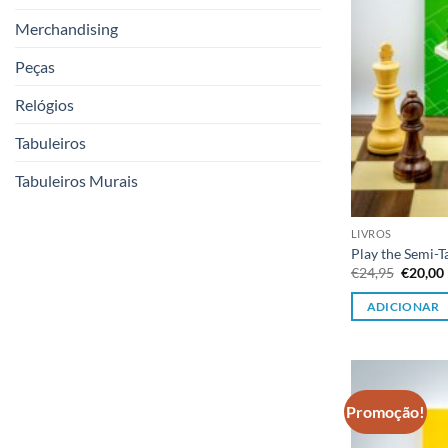
Merchandising
Peças
Relógios
Tabuleiros
Tabuleiros Murais
LIVROS
Play the Semi-T
O
€
24,95
€
20,00
preço
origina
ADICIONAR
era:
€24,95.
Promoção!