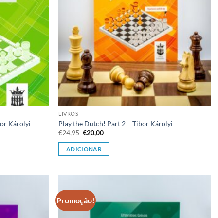
LIVROS
bor Károlyi
Play the Dutch! Part 2 – Tibor Károlyi
O
O
€
24,95
€
20,00
preço
preço
original
atual
ADICIONAR
era:
é:
€24,95.
€20,00.
Promoção!
Adicionar
Adicionar
à lista de
à lista de
desejos
desejos