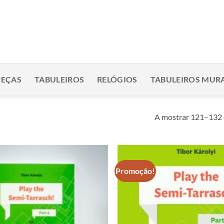
PEÇAS
TABULEIROS
RELÓGIOS
TABULEIROS MURA
A mostrar 121–132 
Promoção!
Adicionar
à lista de
desejos