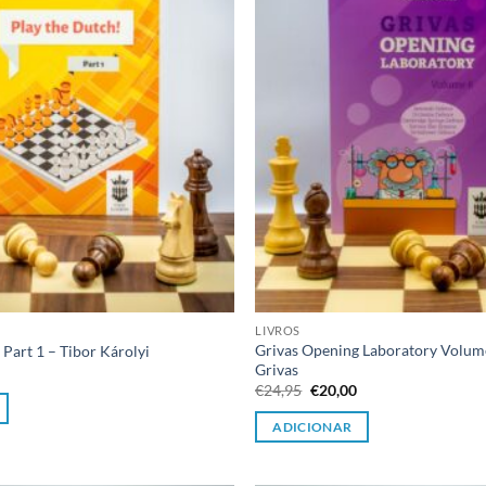
LIVROS
Grivas Opening Laboratory Volume
 Part 1 – Tibor Károlyi
Grivas
O
preço
O
O
€
24,95
€
20,00
l
atual
preço
preço
é:
original
atual
ADICIONAR
€20,00.
era:
é:
€24,95.
€20,00.