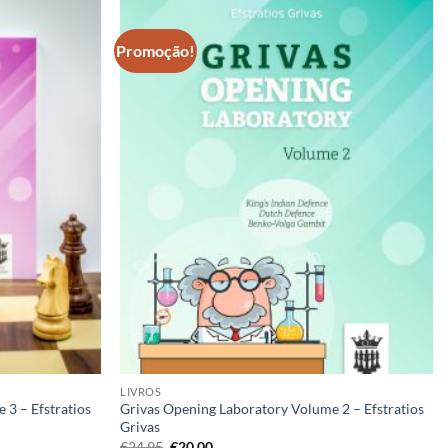
Promoção!
Adicionar
Adicionar
à lista de
à lista de
desejos
desejos
LIVROS
 3 – Efstratios
Grivas Opening Laboratory Volume 2 – Efstratios
Grivas
O
O
€
24,95
€
20,00