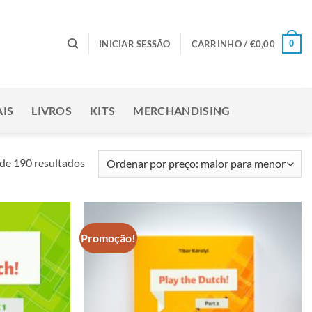
0
INICIAR SESSÃO
CARRINHO /
€
0,00
IS
LIVROS
KITS
MERCHANDISING
Ordenado
de 190 resultados
por
preço:
maior
para
Promoção!
Adicionar
Adicionar
menor
à lista de
à lista de
desejos
desejos