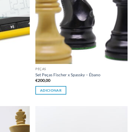
PEÇAS
Set Peças Fischer x Spassky – Ébano
€
200,00
ADICIONAR
Adicionar
Adicionar
à lista de
à lista de
desejos
desejos