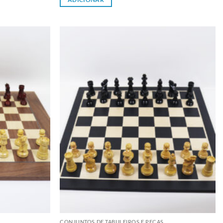
Adicionar
Adicionar
à lista de
à lista de
desejos
desejos
CONJUNTOS DE TABULEIROS E PEÇAS