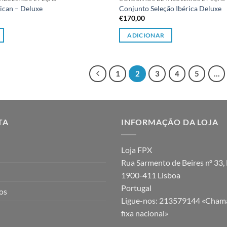
ican – Deluxe
Conjunto Seleção Ibérica Deluxe
€
170,00
ADICIONAR
1
2
3
4
5
…
TA
INFORMAÇÃO DA LOJA
Loja FPX
Rua Sarmento de Beires nº 33, 
1900-411 Lisboa
Portugal
jos
Ligue-nos:
213579144 «Chama
fixa nacional»