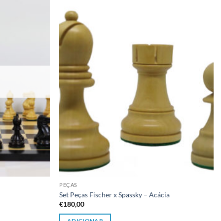
Adicionar
Adicionar
à lista de
à lista de
desejos
desejos
PEÇAS
Set Peças Fischer x Spassky – Acácia
€
180,00
ADICIONAR