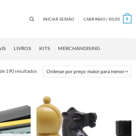
0
INICIAR SESSÃO
CARRINHO /
€
0,00
IS
LIVROS
KITS
MERCHANDISING
Ordenado
de 190 resultados
por
preço:
maior
para
Adicionar
Adicionar
menor
à lista de
à lista de
desejos
desejos