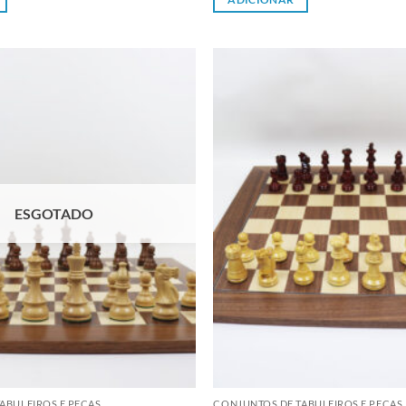
Adicionar
à lista de
desejos
ESGOTADO
ABULEIROS E PEÇAS
CONJUNTOS DE TABULEIROS E PEÇAS