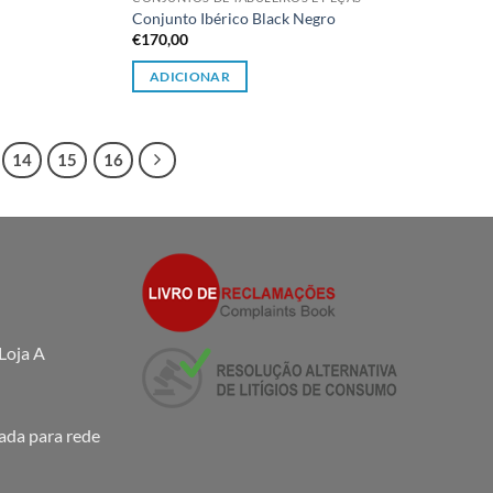
Conjunto Ibérico Black Negro
€
170,00
ADICIONAR
14
15
16
Loja A
da para rede