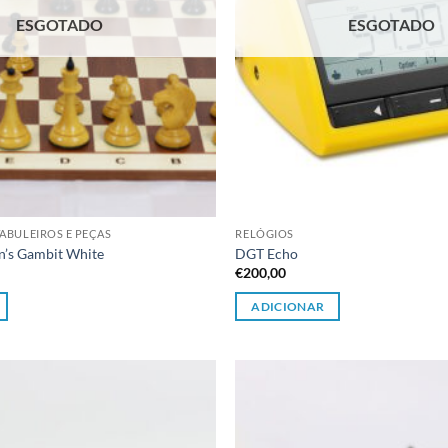
ESGOTADO
ESGOTADO
ABULEIROS E PEÇAS
RELÓGIOS
’s Gambit White
DGT Echo
€
200,00
ADICIONAR
Adicionar
à lista de
desejos