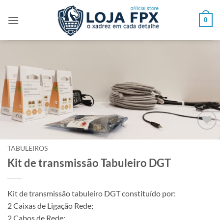
Skip
to
0
content
Adicionar
à lista de
TABULEIROS
desejos
Kit de transmissão Tabuleiro DGT
Kit de transmissão tabuleiro DGT constituído por:
2 Caixas de Ligação Rede;
2 Cabos de Rede;