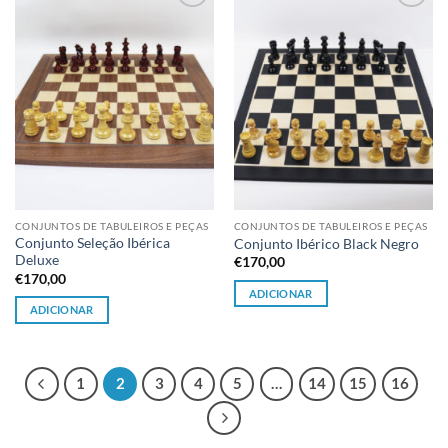
Adicionar
Adicionar
à lista de
à lista de
desejos
desejos
CONJUNTOS DE TABULEIROS E PEÇAS
CONJUNTOS DE TABULEIROS E PEÇAS
Conjunto Seleção Ibérica
Conjunto Ibérico Black Negro
Deluxe
€
170,00
€
170,00
ADICIONAR
ADICIONAR
1
2
3
4
5
…
14
15
16