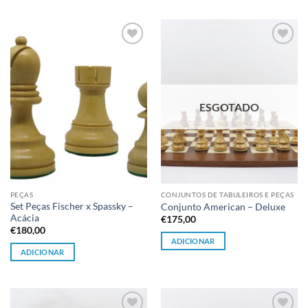
Adicionar
Adicionar
à lista de
à lista de
desejos
desejos
ESGOTADO
PEÇAS
CONJUNTOS DE TABULEIROS E PEÇAS
Set Peças Fischer x Spassky –
Conjunto American – Deluxe
Acácia
€
175,00
€
180,00
ADICIONAR
ADICIONAR