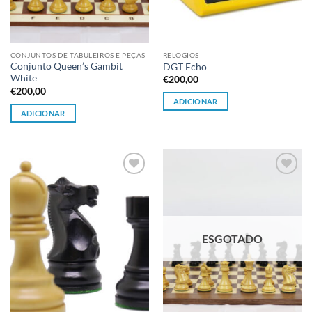
CONJUNTOS DE TABULEIROS E PEÇAS
RELÓGIOS
Conjunto Queen’s Gambit
DGT Echo
White
€
200,00
€
200,00
ADICIONAR
ADICIONAR
Adicionar
Adicionar
à lista de
à lista de
desejos
desejos
ESGOTADO