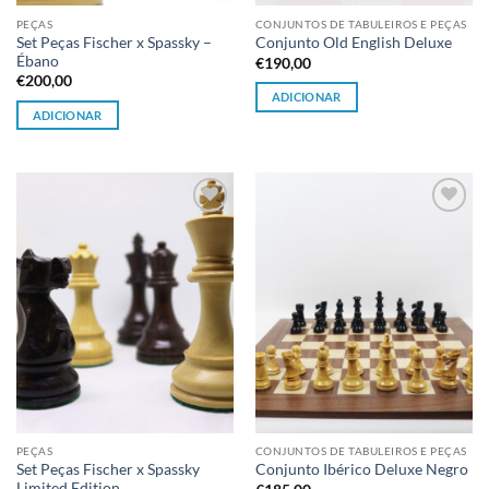
PEÇAS
CONJUNTOS DE TABULEIROS E PEÇAS
Set Peças Fischer x Spassky –
Conjunto Old English Deluxe
Ébano
€
190,00
€
200,00
ADICIONAR
ADICIONAR
Adicionar
Adicionar
à lista de
à lista de
desejos
desejos
PEÇAS
CONJUNTOS DE TABULEIROS E PEÇAS
Set Peças Fischer x Spassky
Conjunto Ibérico Deluxe Negro
Limited Edition