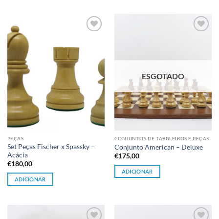
Adicionar
Adicionar
à lista de
à lista de
desejos
desejos
ESGOTADO
PEÇAS
CONJUNTOS DE TABULEIROS E PEÇAS
Set Peças Fischer x Spassky –
Conjunto American – Deluxe
Acácia
€
175,00
€
180,00
ADICIONAR
ADICIONAR