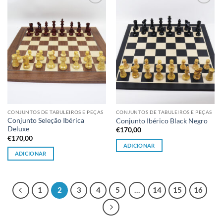
Adicionar
Adicionar
à lista de
à lista de
desejos
desejos
CONJUNTOS DE TABULEIROS E PEÇAS
CONJUNTOS DE TABULEIROS E PEÇAS
Conjunto Seleção Ibérica
Conjunto Ibérico Black Negro
Deluxe
€
170,00
€
170,00
ADICIONAR
ADICIONAR
1
2
3
4
5
…
14
15
16