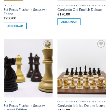
PEÇAS
CONJUNTOS DE TABULEIROS E PEÇAS
Set Peças Fischer x Spassky –
Conjunto Old English Deluxe
Ébano
€
190,00
€
200,00
ADICIONAR
ADICIONAR
Adicionar
Adicionar
à lista de
à lista de
desejos
desejos
PEÇAS
CONJUNTOS DE TABULEIROS E PEÇAS
Set Peças Fischer x Spassky
Conjunto Ibérico Deluxe Negro
Limited Edition