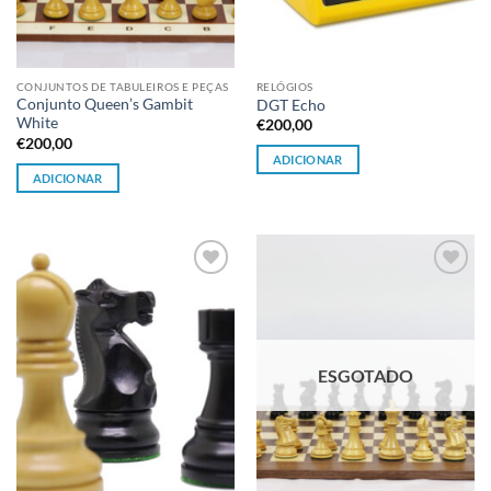
CONJUNTOS DE TABULEIROS E PEÇAS
RELÓGIOS
Conjunto Queen’s Gambit
DGT Echo
White
€
200,00
€
200,00
ADICIONAR
ADICIONAR
Adicionar
Adicionar
à lista de
à lista de
desejos
desejos
ESGOTADO