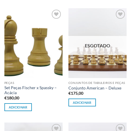
Adicionar
Adicionar
à lista de
à lista de
desejos
desejos
ESGOTADO
PEÇAS
CONJUNTOS DE TABULEIROS E PEÇAS
Set Peças Fischer x Spassky –
Conjunto American – Deluxe
Acácia
€
175,00
€
180,00
ADICIONAR
ADICIONAR