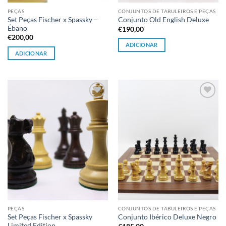
PEÇAS
CONJUNTOS DE TABULEIROS E PEÇAS
Set Peças Fischer x Spassky –
Conjunto Old English Deluxe
Ébano
€
190,00
€
200,00
ADICIONAR
ADICIONAR
Adicionar
Adicionar
à lista de
à lista de
desejos
desejos
PEÇAS
CONJUNTOS DE TABULEIROS E PEÇAS
Set Peças Fischer x Spassky
Conjunto Ibérico Deluxe Negro
Limited Edition