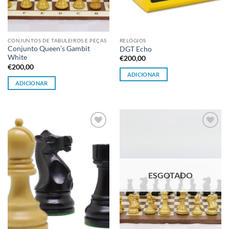
CONJUNTOS DE TABULEIROS E PEÇAS
RELÓGIOS
Conjunto Queen’s Gambit
DGT Echo
White
€
200,00
€
200,00
ADICIONAR
ADICIONAR
Adicionar
Adicionar
à lista de
à lista de
desejos
desejos
ESGOTADO