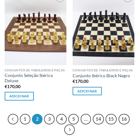
Adicionar
Adicionar
à lista de
à lista de
desejos
desejos
CONJUNTOS DE TABULEIROS E PEÇAS
CONJUNTOS DE TABULEIROS E PEÇAS
Conjunto Seleção Ibérica
Conjunto Ibérico Black Negro
Deluxe
€
170,00
€
170,00
ADICIONAR
ADICIONAR
1
2
3
4
5
…
14
15
16