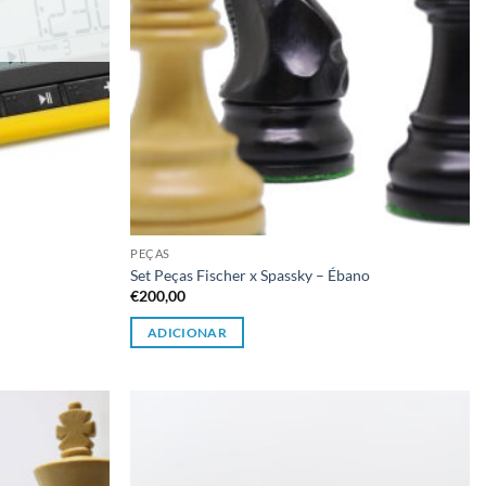
PEÇAS
Set Peças Fischer x Spassky – Ébano
€
200,00
ADICIONAR
Adicionar
Adicionar
à lista de
à lista de
desejos
desejos