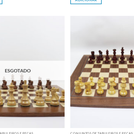
Adicionar
à lista de
desejos
ESGOTADO
ABULEIROS E PEÇAS
CONJUNTOS DE TABULEIROS E PEÇAS