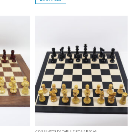
Adicionar
Adicionar
à lista de
à lista de
desejos
desejos
CONJUNTOS DE TABULEIROS E PEÇAS