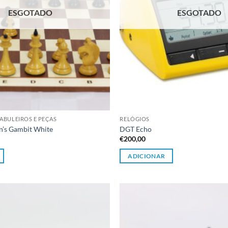
ESGOTADO
ESGOTADO
ABULEIROS E PEÇAS
RELÓGIOS
’s Gambit White
DGT Echo
€
200,00
ADICIONAR
Adicionar
à lista de
desejos