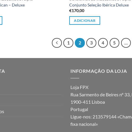
ican – Deluxe
Conjunto Seleção Ibérica Deluxe
€
170,00
ADICIONAR
1
2
3
4
5
…
TA
INFORMAÇÃO DA LOJA
Loja FPX
Rua Sarmento de Beires nº 33, 
1900-411 Lisboa
Portugal
jos
Ligue-nos:
213579144 «Chama
fixa nacional»