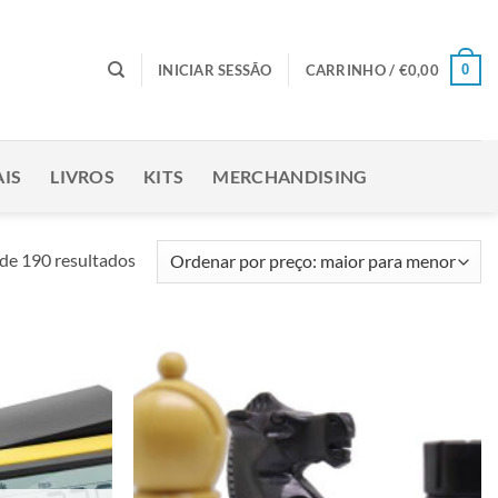
0
INICIAR SESSÃO
CARRINHO /
€
0,00
IS
LIVROS
KITS
MERCHANDISING
Ordenado
de 190 resultados
por
preço:
maior
para
Adicionar
Adicionar
menor
à lista de
à lista de
desejos
desejos