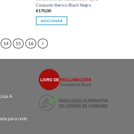
Conjunto Ibérico Black Negro
€
170,00
ADICIONAR
14
15
16
Loja A
da para rede