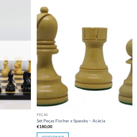
Adicionar
Adicionar
à lista de
à lista de
desejos
desejos
PEÇAS
Set Peças Fischer x Spassky – Acácia
€
180,00
ADICIONAR