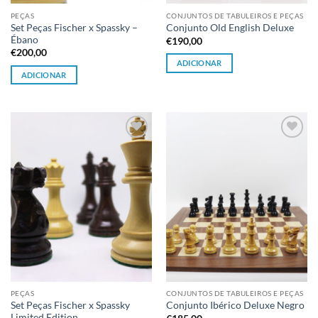
PEÇAS
CONJUNTOS DE TABULEIROS E PEÇAS
Set Peças Fischer x Spassky –
Conjunto Old English Deluxe
Ébano
€
190,00
€
200,00
ADICIONAR
ADICIONAR
Adicionar
Adicionar
à lista de
à lista de
desejos
desejos
PEÇAS
CONJUNTOS DE TABULEIROS E PEÇAS
Set Peças Fischer x Spassky
Conjunto Ibérico Deluxe Negro
Limited Edition