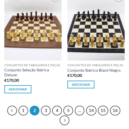
Adicionar
Adicionar
à lista de
à lista de
desejos
desejos
CONJUNTOS DE TABULEIROS E PEÇAS
CONJUNTOS DE TABULEIROS E PEÇAS
Conjunto Seleção Ibérica
Conjunto Ibérico Black Negro
Deluxe
€
170,00
€
170,00
ADICIONAR
ADICIONAR
1
2
3
4
5
…
14
15
16