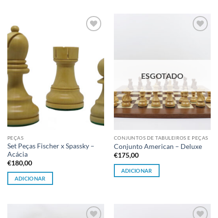
Adicionar
Adicionar
à lista de
à lista de
desejos
desejos
ESGOTADO
PEÇAS
CONJUNTOS DE TABULEIROS E PEÇAS
Set Peças Fischer x Spassky –
Conjunto American – Deluxe
Acácia
€
175,00
€
180,00
ADICIONAR
ADICIONAR