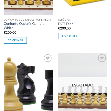
CONJUNTOS DE TABULEIROS E PEÇAS
RELÓGIOS
Conjunto Queen’s Gambit
DGT Echo
White
€
200,00
€
200,00
ADICIONAR
ADICIONAR
Adicionar
Adicionar
à lista de
à lista de
desejos
desejos
ESGOTADO