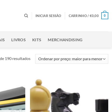
0
INICIAR SESSÃO
CARRINHO /
€
0,00
IS
LIVROS
KITS
MERCHANDISING
Ordenado
de 190 resultados
por
preço:
maior
para
Adicionar
Adicionar
menor
à lista de
à lista de
desejos
desejos