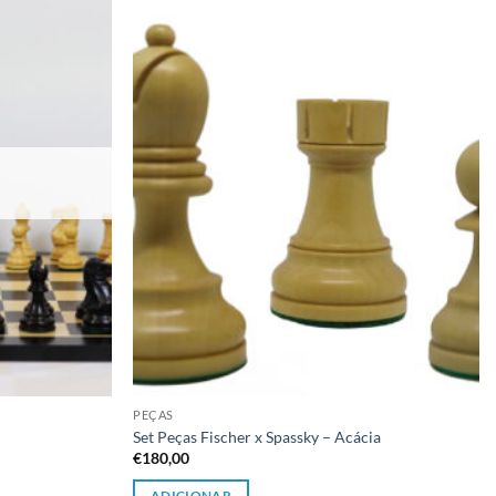
Adicionar
Adicionar
à lista de
à lista de
desejos
desejos
PEÇAS
Set Peças Fischer x Spassky – Acácia
€
180,00
ADICIONAR