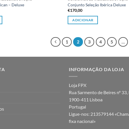
ican – Deluxe
Conjunto Seleção Ibérica Deluxe
€
170,00
ADICIONAR
1
2
3
4
5
…
TA
INFORMAÇÃO DA LOJA
Loja FPX
Rua Sarmento de Beires nº 33, 
1900-411 Lisboa
Portugal
jos
Ligue-nos:
213579144 «Chama
fixa nacional»