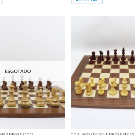
Adicionar
à lista de
desejos
ESGOTADO
ABULEIROS E PEÇAS
CONJUNTOS DE TABULEIROS E PEÇAS