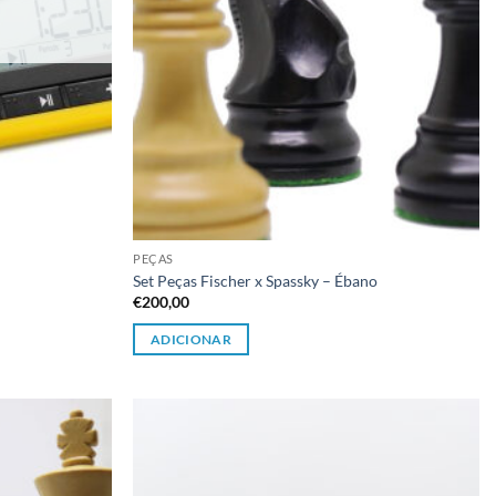
PEÇAS
Set Peças Fischer x Spassky – Ébano
€
200,00
ADICIONAR
Adicionar
Adicionar
à lista de
à lista de
desejos
desejos