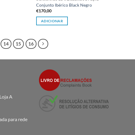
Conjunto Ibérico Black Negro
€
170,00
ADICIONAR
14
15
16
Loja A
da para rede