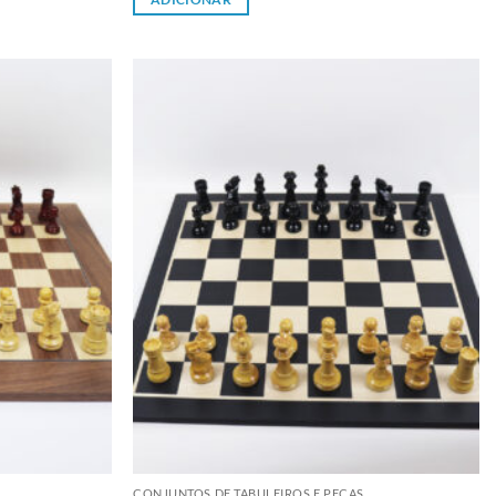
Adicionar
Adicionar
à lista de
à lista de
desejos
desejos
CONJUNTOS DE TABULEIROS E PEÇAS