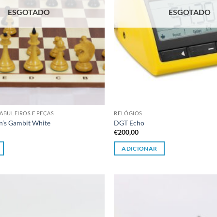
ESGOTADO
ESGOTADO
ABULEIROS E PEÇAS
RELÓGIOS
’s Gambit White
DGT Echo
€
200,00
ADICIONAR
Adicionar
à lista de
desejos