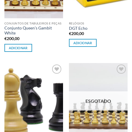
CONJUNTOS DE TABULEIROS E PEÇAS
RELÓGIOS
Conjunto Queen’s Gambit
DGT Echo
White
€
200,00
€
200,00
ADICIONAR
ADICIONAR
Adicionar
Adicionar
à lista de
à lista de
desejos
desejos
ESGOTADO