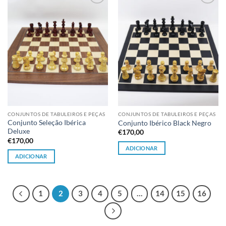
Adicionar
Adicionar
à lista de
à lista de
desejos
desejos
CONJUNTOS DE TABULEIROS E PEÇAS
CONJUNTOS DE TABULEIROS E PEÇAS
Conjunto Seleção Ibérica
Conjunto Ibérico Black Negro
Deluxe
€
170,00
€
170,00
ADICIONAR
ADICIONAR
1
2
3
4
5
…
14
15
16