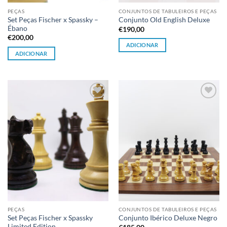
PEÇAS
CONJUNTOS DE TABULEIROS E PEÇAS
Set Peças Fischer x Spassky –
Conjunto Old English Deluxe
Ébano
€
190,00
€
200,00
ADICIONAR
ADICIONAR
Adicionar
Adicionar
à lista de
à lista de
desejos
desejos
PEÇAS
CONJUNTOS DE TABULEIROS E PEÇAS
Set Peças Fischer x Spassky
Conjunto Ibérico Deluxe Negro
Limited Edition