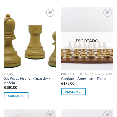
Adicionar
Adicionar
à lista de
à lista de
desejos
desejos
ESGOTADO
PEÇAS
CONJUNTOS DE TABULEIROS E PEÇAS
Set Peças Fischer x Spassky –
Conjunto American – Deluxe
Acácia
€
175,00
€
180,00
ADICIONAR
ADICIONAR