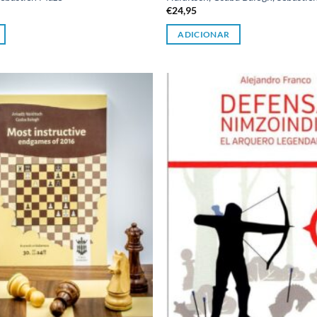
€
24,95
ADICIONAR
Adicionar
à lista de
desejos