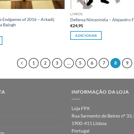
LIVROS
ve Endgames of 2016 – Arkadij
Defensa Nimzoindia – Alejandro 
ba Balogh
€
24,95
ADICIONAR
1
2
3
…
5
6
7
8
9
TA
INFORMAÇÃO DA LOJA
Loja FPX
Rua Sarmento de Beires nº 33, 
1900-411 Lisboa
Portugal
jos