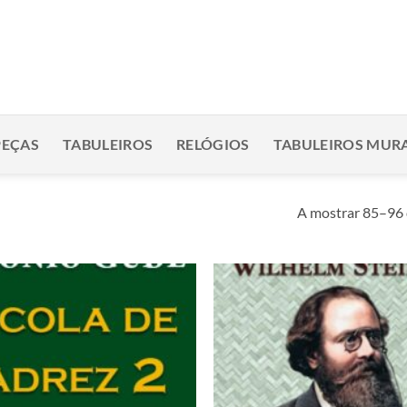
PEÇAS
TABULEIROS
RELÓGIOS
TABULEIROS MURA
A mostrar 85–96 
Adicionar
à lista de
desejos