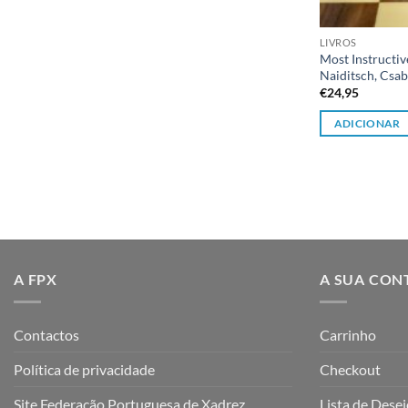
LIVROS
Most Instructi
Naiditsch, Csa
€
24,95
ADICIONAR
A FPX
A SUA CON
Contactos
Carrinho
Política de privacidade
Checkout
Site Federação Portuguesa de Xadrez
Lista de Dese