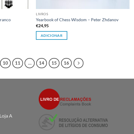
LIVROS
Franco
Yearbook of Chess Wisdom – Peter Zhdanov
€
24,95
ADICIONAR
10
11
…
14
15
16
Loja A