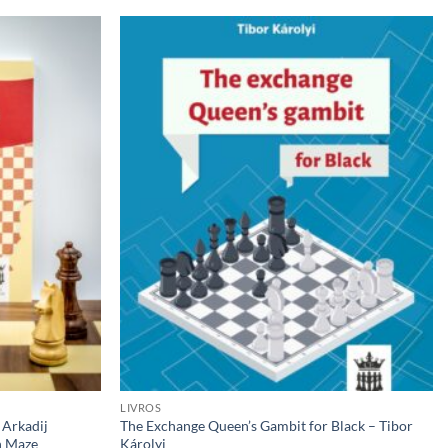
Adicionar
Adicionar
à lista de
à lista de
desejos
desejos
LIVROS
 Arkadij
The Exchange Queen’s Gambit for Black – Tibor
n Maze
Károlyi