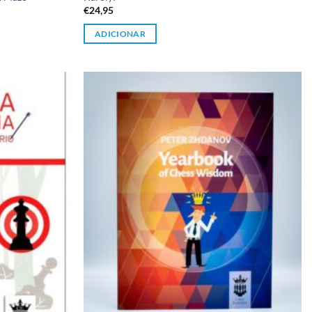
€
24,95
ADICIONAR
Adicionar
Adicionar
à lista de
à lista de
desejos
desejos