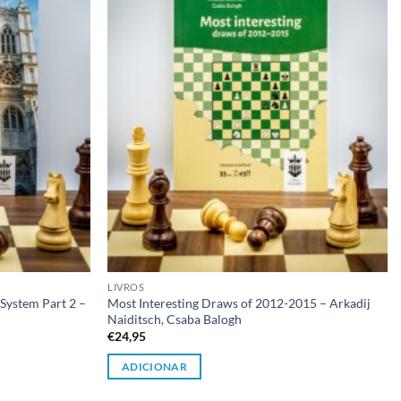
desejos
desejos
LIVROS
System Part 2 –
Most Interesting Draws of 2012-2015 – Arkadij
Naiditsch, Csaba Balogh
€
24,95
ADICIONAR