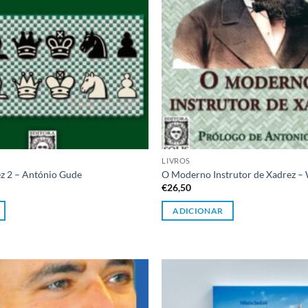
LIVROS
ez 2 – António Gude
O Moderno Instrutor de Xadrez – 
€
26,50
ADICIONAR
Adicionar
à lista de