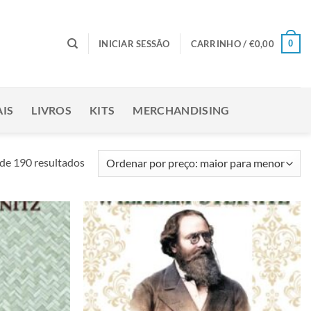
0
INICIAR SESSÃO
CARRINHO /
€
0,00
IS
LIVROS
KITS
MERCHANDISING
Ordenado
de 190 resultados
por
preço:
maior
para
Adicionar
Adicionar
menor
à lista de
à lista de
desejos
desejos