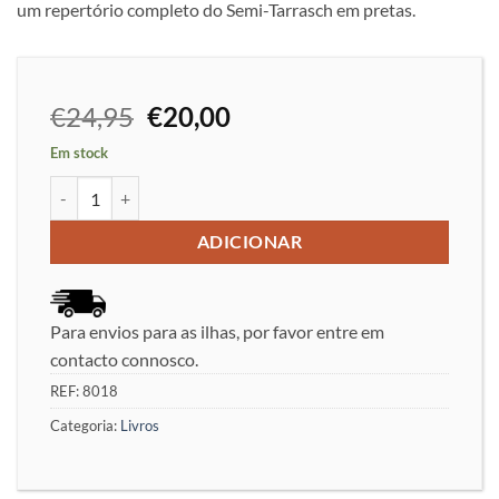
um repertório completo do Semi-Tarrasch em pretas.
O
O
€
24,95
€
20,00
preço
preço
Em stock
original
atual
Quantidade de Play the Semi-Tarrasch! Part 2 -Tibor Károlyi
era:
é:
€24,95.
€20,00.
ADICIONAR
Para envios para as ilhas, por favor entre em
contacto connosco.
REF:
8018
Categoria:
Livros