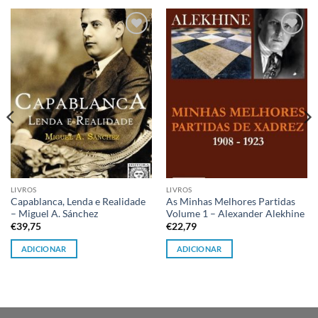
Adicionar
Adicionar
à lista de
à lista de
desejos
desejos
LIVROS
LIVROS
Capablanca, Lenda e Realidade
As Minhas Melhores Partidas
– Miguel A. Sánchez
Volume 1 – Alexander Alekhine
€
39,75
€
22,79
ADICIONAR
ADICIONAR