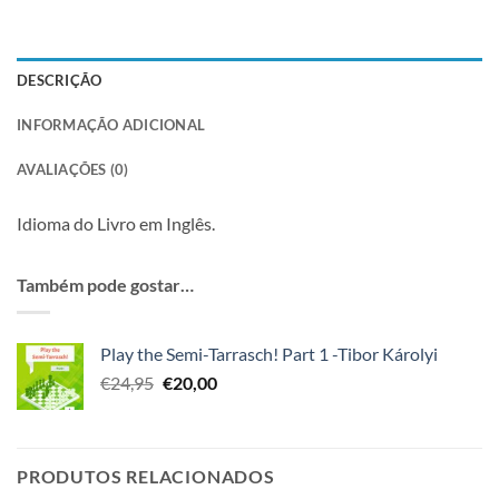
DESCRIÇÃO
INFORMAÇÃO ADICIONAL
AVALIAÇÕES (0)
Idioma do Livro em Inglês.
Também pode gostar…
Play the Semi-Tarrasch! Part 1 -Tibor Károlyi
O
O
€
24,95
€
20,00
preço
preço
original
atual
era:
é:
€24,95.
€20,00.
PRODUTOS RELACIONADOS