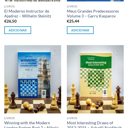
LIVROS
LIVROS
El Moderno Instructor de
Meus Grandes Predecessores
Ajedrez – Wilhelm Steinitz
Volume 3 – Garry Kasparov
€
26,50
€
25,44
ADICIONAR
ADICIONAR
Adicionar
Adicionar
à lista de
à lista de
desejos
desejos
LIVROS
LIVROS
Winning with the Modern
Most Interesting Draws of
London System Part 2 – Nikola
2012-2015 – Arkadij Naiditsch,