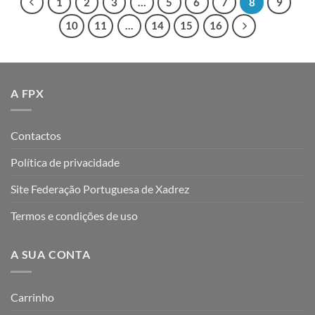
1
2
3
…
5
6
7
8
9
10
11
…
14
15
16
A FPX
Contactos
Política de privacidade
Site Federação Portuguesa de Xadrez
Termos e condições de uso
A SUA CONTA
Carrinho