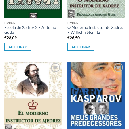
LIVROS
LIVROS
Escola de Xadrez 2 – António
O Moderno Instrutor de Xadrez
Gude
– Wilhelm Steinitz
€
28,09
€
26,50
ADICIONAR
ADICIONAR
Adicionar
Adicionar
à lista de
à lista de
desejos
desejos