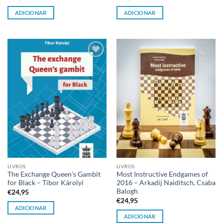
ADICIONAR
ADICIONAR
Adicionar
Adicionar
à lista de
à lista de
desejos
desejos
LIVROS
LIVROS
The Exchange Queen’s Gambit
Most Instructive Endgames of
for Black – Tibor Károlyi
2016 – Arkadij Naiditsch, Csaba
Balogh
€
24,95
€
24,95
ADICIONAR
ADICIONAR