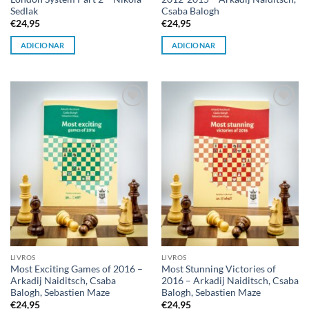
Sedlak
Csaba Balogh
€
24,95
€
24,95
ADICIONAR
ADICIONAR
Adicionar
Adicionar
à lista de
à lista de
desejos
desejos
LIVROS
LIVROS
Most Exciting Games of 2016 –
Most Stunning Victories of
Arkadij Naiditsch, Csaba
2016 – Arkadij Naiditsch, Csaba
Balogh, Sebastien Maze
Balogh, Sebastien Maze
€
24,95
€
24,95