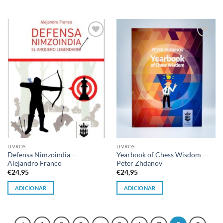
Adicionar
Adicionar
à lista de
à lista de
desejos
desejos
LIVROS
LIVROS
Defensa Nimzoindia –
Yearbook of Chess Wisdom –
Alejandro Franco
Peter Zhdanov
€
24,95
€
24,95
ADICIONAR
ADICIONAR