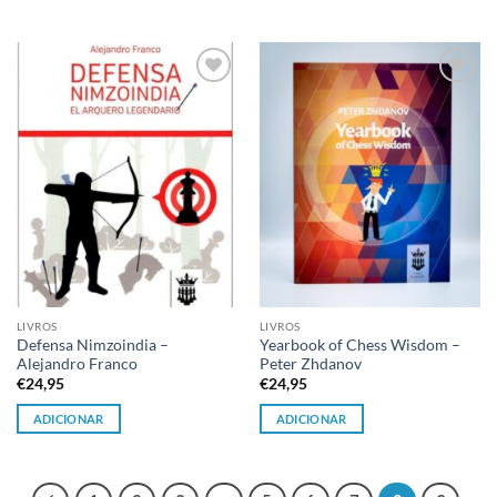
Adicionar
Adicionar
à lista de
à lista de
desejos
desejos
LIVROS
LIVROS
Defensa Nimzoindia –
Yearbook of Chess Wisdom –
Alejandro Franco
Peter Zhdanov
€
24,95
€
24,95
ADICIONAR
ADICIONAR