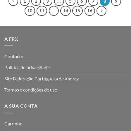
1
2
3
…
5
6
7
8
9
10
11
…
14
15
16
A FPX
Contactos
Política de privacidade
Site Federação Portuguesa de Xadrez
Termos e condições de uso
A SUA CONTA
Carrinho