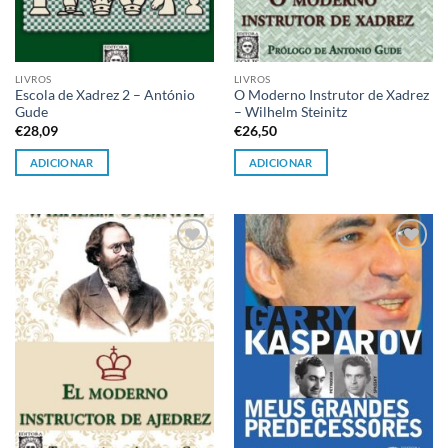
LIVROS
LIVROS
Escola de Xadrez 2 – António
O Moderno Instrutor de Xadrez
Gude
– Wilhelm Steinitz
€
28,09
€
26,50
ADICIONAR
ADICIONAR
Adicionar
Adicionar
à lista de
à lista de
desejos
desejos