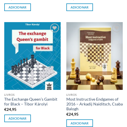
ADICIONAR
ADICIONAR
Adicionar
Adicionar
à lista de
à lista de
desejos
desejos
LIVROS
LIVROS
The Exchange Queen’s Gambit
Most Instructive Endgames of
for Black – Tibor Károlyi
2016 – Arkadij Naiditsch, Csaba
Balogh
€
24,95
€
24,95
ADICIONAR
ADICIONAR