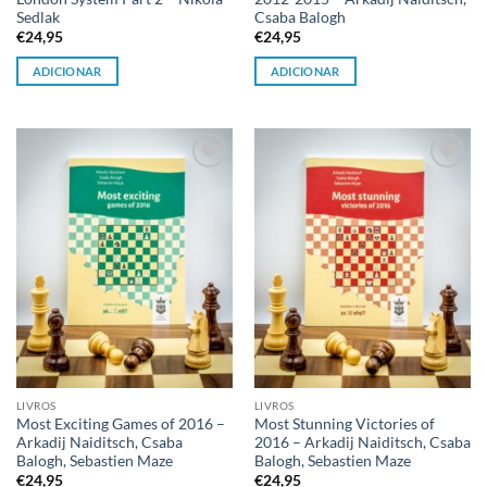
Sedlak
Csaba Balogh
€
24,95
€
24,95
ADICIONAR
ADICIONAR
Adicionar
Adicionar
à lista de
à lista de
desejos
desejos
LIVROS
LIVROS
Most Exciting Games of 2016 –
Most Stunning Victories of
Arkadij Naiditsch, Csaba
2016 – Arkadij Naiditsch, Csaba
Balogh, Sebastien Maze
Balogh, Sebastien Maze
€
24,95
€
24,95