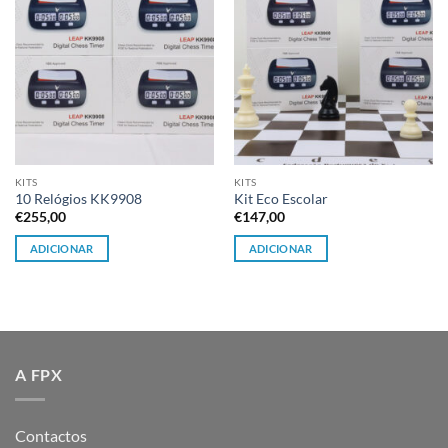
desejos
desejos
KITS
KITS
10 Relógios KK9908
Kit Eco Escolar
€
255,00
€
147,00
ADICIONAR
ADICIONAR
A FPX
Contactos