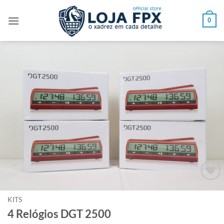
Skip
to
0
content
Adicionar
à lista de
KITS
desejos
4 Relógios DGT 2500