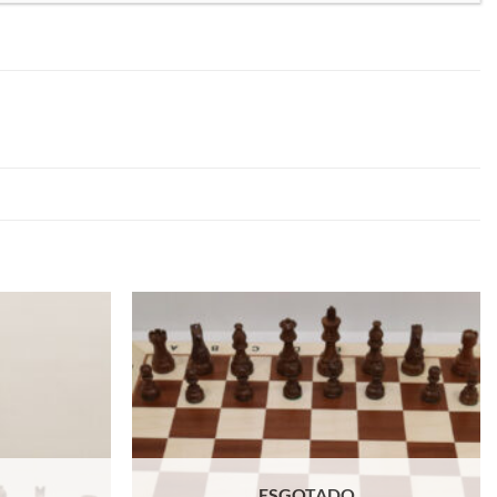
Adicionar
Adicionar
à lista de
à lista de
desejos
desejos
ESGOTADO