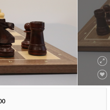
Adicionar
à lista de
desejos
00