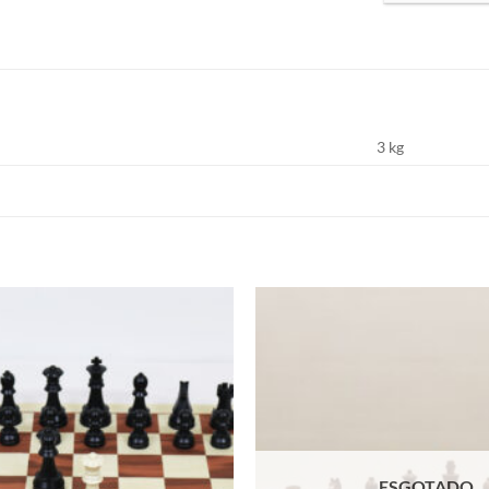
3 kg
Adicionar
à lista de
desejos
ESGOTADO