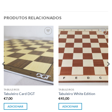
PRODUTOS RELACIONADOS
Adicionar
Adicionar
à lista de
à lista de
desejos
desejos
TABULEIROS
TABULEIROS
Tabuleiro Card DGT
Tabuleiro White Edition
€
7,00
€
45,00
ADICIONAR
ADICIONAR