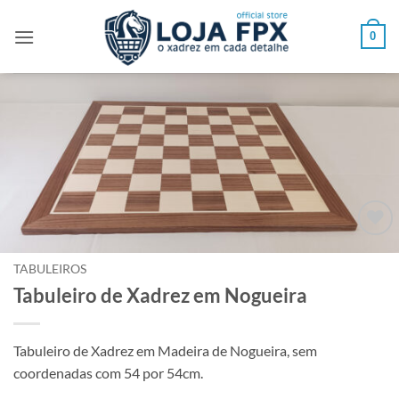
Skip
to
0
content
Adicionar
à lista de
TABULEIROS
desejos
Tabuleiro de Xadrez em Nogueira
Tabuleiro de Xadrez em Madeira de Nogueira, sem
coordenadas com 54 por 54cm.