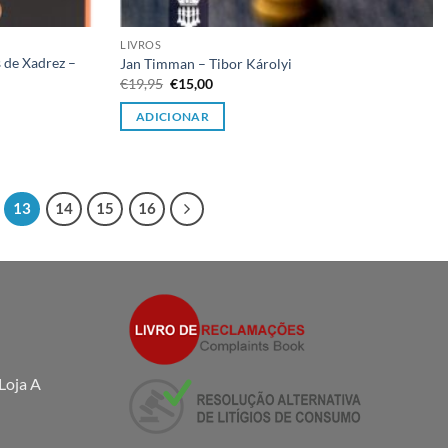
LIVROS
 de Xadrez –
Jan Timman – Tibor Károlyi
O
O
€
19,95
€
15,00
preço
preço
original
atual
ADICIONAR
era:
é:
€19,95.
€15,00.
13
14
15
16
Loja A