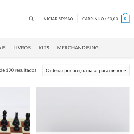
0
INICIAR SESSÃO
CARRINHO /
€
0,00
IS
LIVROS
KITS
MERCHANDISING
Ordenado
de 190 resultados
por
preço:
maior
para
Adicionar
Adicionar
menor
à lista de
à lista de
desejos
desejos