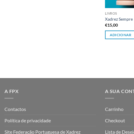
LIVROS
Xadrez Sempre 
€
15,00
ADICIONAR
A FPX
A SUA CON
Contactos
Carrinho
Política de privacidade
Checkout
Site Federação Portuguesa de Xadrez
Lista de Dese