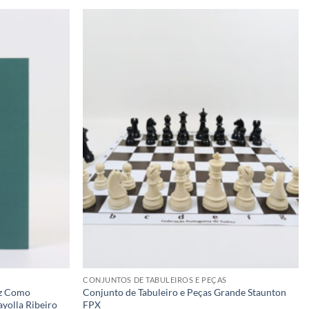
Adicionar
Adicionar
à lista de
à lista de
desejos
desejos
CONJUNTOS DE TABULEIROS E PEÇAS
ez Como
Conjunto de Tabuleiro e Peças Grande Staunton
yolla Ribeiro
FPX