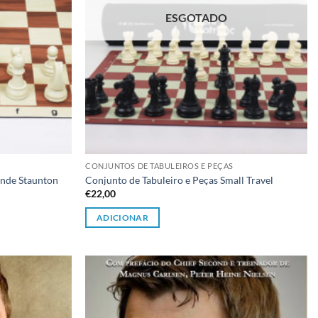
ESGOTADO
CONJUNTOS DE TABULEIROS E PEÇAS
ande Staunton
Conjunto de Tabuleiro e Peças Small Travel
€
22,00
ADICIONAR
Adicionar
Adicionar
à lista de
à lista de
desejos
desejos