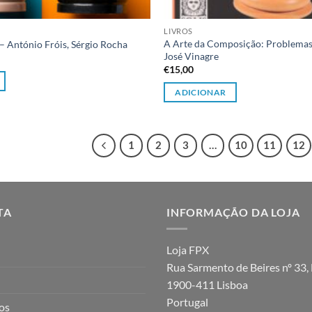
LIVROS
A Arte da Composição: Problemas
– António Fróis, Sérgio Rocha
José Vinagre
€
15,00
ADICIONAR
1
2
3
…
10
11
12
TA
INFORMAÇÃO DA LOJA
Loja FPX
Rua Sarmento de Beires nº 33, 
1900-411 Lisboa
Portugal
jos