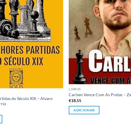
LIVROS
Carlsen Vence Com As Pretas – Z
tidas do Século XIX – Alvaro
€
18,55
rrio
ADICIONAR