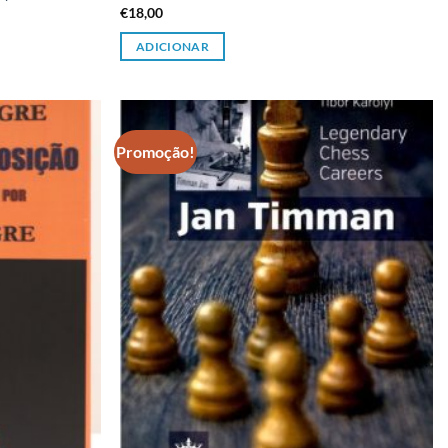
€
18,00
ADICIONAR
Promoção!
Adicionar
Adicionar
à lista de
à lista de
desejos
desejos