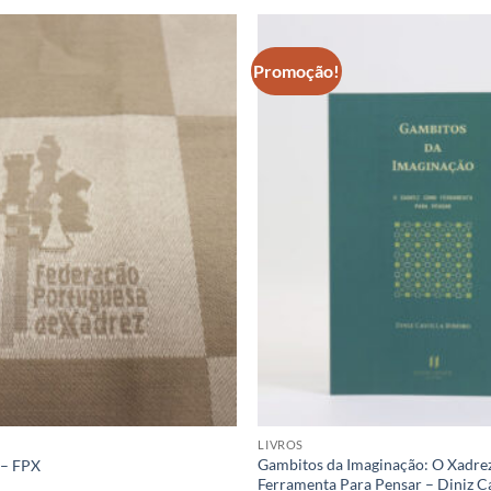
Promoção!
Adicionar
à lista de
desejos
LIVROS
Gambitos da Imaginação: O Xadr
 – FPX
Ferramenta Para Pensar – Diniz Ca