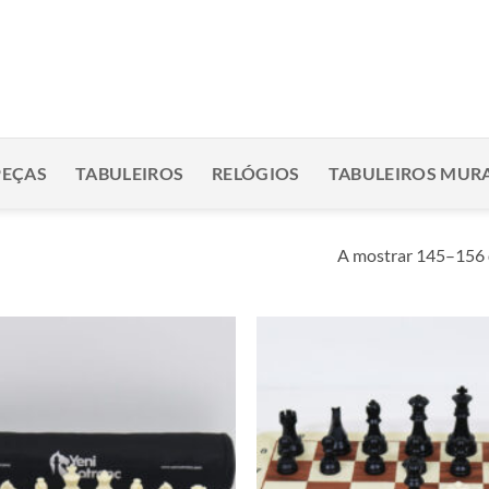
PEÇAS
TABULEIROS
RELÓGIOS
TABULEIROS MURA
A mostrar 145–156 
Adicionar
à lista de
desejos