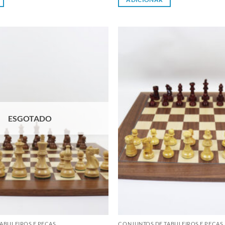
Adicionar
à lista de
desejos
ESGOTADO
ABULEIROS E PEÇAS
CONJUNTOS DE TABULEIROS E PEÇAS