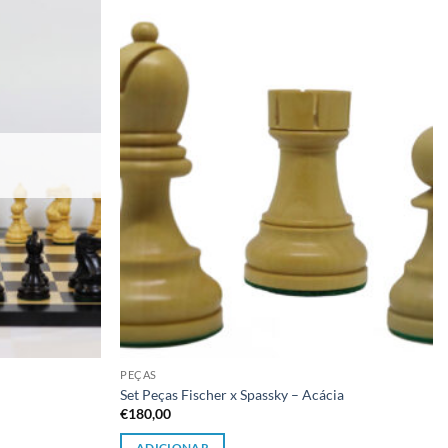
Adicionar
Adicionar
à lista de
à lista de
desejos
desejos
PEÇAS
Set Peças Fischer x Spassky – Acácia
€
180,00
ADICIONAR