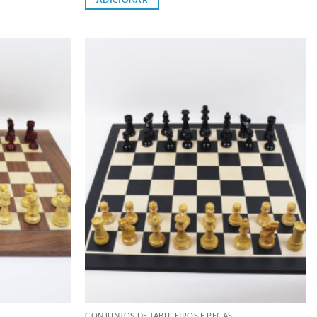
Adicionar
Adicionar
à lista de
à lista de
desejos
desejos
CONJUNTOS DE TABULEIROS E PEÇAS