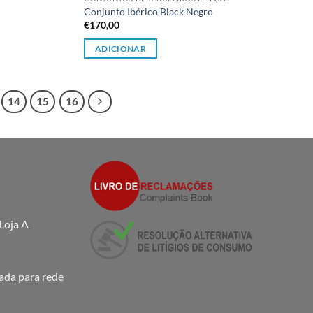
Conjunto Ibérico Black Negro
€
170,00
ADICIONAR
14
15
16
Loja A
da para rede