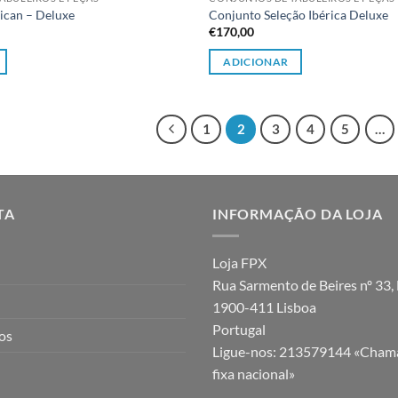
ican – Deluxe
Conjunto Seleção Ibérica Deluxe
€
170,00
ADICIONAR
1
2
3
4
5
…
TA
INFORMAÇÃO DA LOJA
Loja FPX
Rua Sarmento de Beires nº 33, 
1900-411 Lisboa
Portugal
jos
Ligue-nos:
213579144 «Chama
fixa nacional»