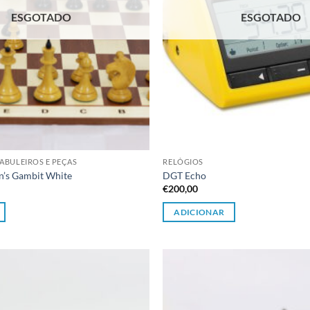
ESGOTADO
ESGOTADO
ABULEIROS E PEÇAS
RELÓGIOS
’s Gambit White
DGT Echo
€
200,00
ADICIONAR
Adicionar
à lista de
desejos