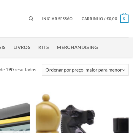
0
INICIAR SESSÃO
CARRINHO /
€
0,00
IS
LIVROS
KITS
MERCHANDISING
Ordenado
de 190 resultados
por
preço:
maior
para
Adicionar
Adicionar
menor
à lista de
à lista de
desejos
desejos