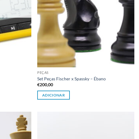
PEÇAS
Set Peças Fischer x Spassky – Ébano
€
200,00
ADICIONAR
Adicionar
Adicionar
à lista de
à lista de
desejos
desejos