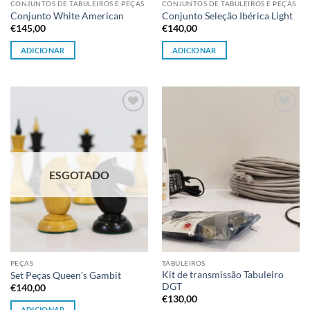
CONJUNTOS DE TABULEIROS E PEÇAS
CONJUNTOS DE TABULEIROS E PEÇAS
Conjunto White American
Conjunto Seleção Ibérica Light
€
145,00
€
140,00
ADICIONAR
ADICIONAR
Adicionar
Adicionar
à lista de
à lista de
desejos
desejos
ESGOTADO
PEÇAS
TABULEIROS
Kit de transmissão Tabuleiro
Set Peças Queen’s Gambit
DGT
€
140,00
€
130,00
ADICIONAR