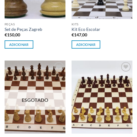
PEÇAS
KITS
Set de Peças Zagreb
Kit Eco Escolar
€
150,00
€
147,00
ADICIONAR
ADICIONAR
Adicionar
Adicionar
à lista de
à lista de
desejos
desejos
ESGOTADO