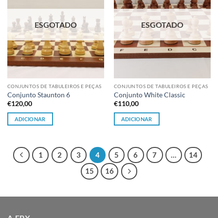
ESGOTADO
ESGOTADO
CONJUNTOS DE TABULEIROS E PEÇAS
CONJUNTOS DE TABULEIROS E PEÇAS
Conjunto Staunton 6
Conjunto White Classic
€
120,00
€
110,00
ADICIONAR
ADICIONAR
1
2
3
4
5
6
7
…
14
15
16
A FPX