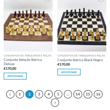
Adicionar
Adicionar
à lista de
à lista de
desejos
desejos
CONJUNTOS DE TABULEIROS E PEÇAS
CONJUNTOS DE TABULEIROS E PEÇAS
Conjunto Seleção Ibérica
Conjunto Ibérico Black Negro
Deluxe
€
170,00
€
170,00
ADICIONAR
ADICIONAR
1
2
3
4
5
…
14
15
16