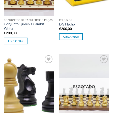
CONJUNTOS DE TABULEIROS E PEÇAS
RELÓGIOS
Conjunto Queen’s Gambit
DGT Echo
White
€
200,00
€
200,00
ADICIONAR
ADICIONAR
Adicionar
Adicionar
à lista de
à lista de
desejos
desejos
ESGOTADO