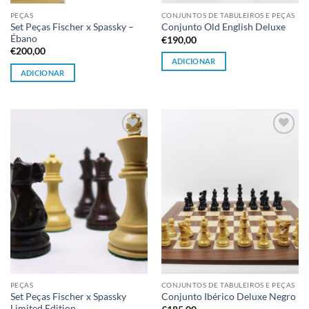
PEÇAS
CONJUNTOS DE TABULEIROS E PEÇAS
Set Peças Fischer x Spassky –
Conjunto Old English Deluxe
Ébano
€
190,00
€
200,00
ADICIONAR
ADICIONAR
Adicionar
Adicionar
à lista de
à lista de
desejos
desejos
PEÇAS
CONJUNTOS DE TABULEIROS E PEÇAS
Set Peças Fischer x Spassky
Conjunto Ibérico Deluxe Negro
Limited Edition