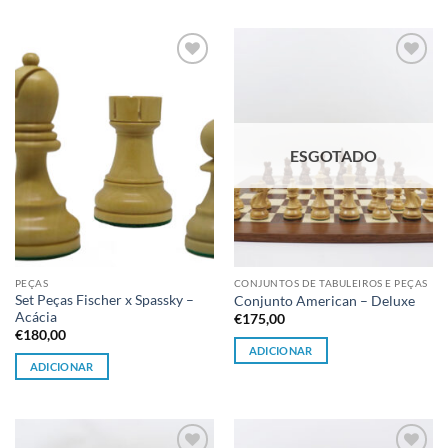
Adicionar
Adicionar
à lista de
à lista de
desejos
desejos
ESGOTADO
PEÇAS
CONJUNTOS DE TABULEIROS E PEÇAS
Set Peças Fischer x Spassky –
Conjunto American – Deluxe
Acácia
€
175,00
€
180,00
ADICIONAR
ADICIONAR