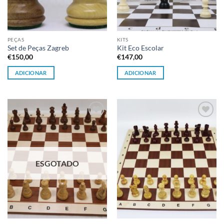
PEÇAS
KITS
Set de Peças Zagreb
Kit Eco Escolar
€
150,00
€
147,00
ADICIONAR
ADICIONAR
Adicionar
Adicionar
à lista de
à lista de
desejos
desejos
ESGOTADO