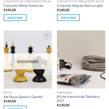
CONJUNTOS DE TABULEIROS E PEÇAS
CONJUNTOS DE TABULEIROS E PEÇAS
Conjunto White American
Conjunto Seleção Ibérica Light
€
145,00
€
140,00
ADICIONAR
ADICIONAR
Adicionar
Adicionar
à lista de
à lista de
desejos
desejos
ESGOTADO
PEÇAS
TABULEIROS
Kit de transmissão Tabuleiro
Set Peças Queen’s Gambit
DGT
€
140,00
€
130,00
ADICIONAR