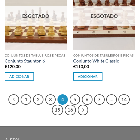
ESGOTADO
ESGOTADO
CONJUNTOS DE TABULEIROS E PEÇAS
CONJUNTOS DE TABULEIROS E PEÇAS
Conjunto Staunton 6
Conjunto White Classic
€
120,00
€
110,00
ADICIONAR
ADICIONAR
1
2
3
4
5
6
7
…
14
15
16
A FPX