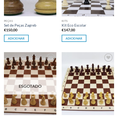
PEÇAS
KITS
Set de Peças Zagreb
Kit Eco Escolar
€
150,00
€
147,00
ADICIONAR
ADICIONAR
Adicionar
Adicionar
à lista de
à lista de
desejos
desejos
ESGOTADO