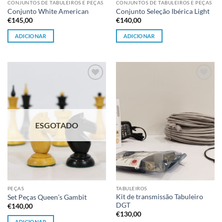
CONJUNTOS DE TABULEIROS E PEÇAS
CONJUNTOS DE TABULEIROS E PEÇAS
Conjunto White American
Conjunto Seleção Ibérica Light
€
145,00
€
140,00
ADICIONAR
ADICIONAR
Adicionar
Adicionar
à lista de
à lista de
desejos
desejos
ESGOTADO
PEÇAS
TABULEIROS
Kit de transmissão Tabuleiro
Set Peças Queen’s Gambit
DGT
€
140,00
€
130,00
ADICIONAR