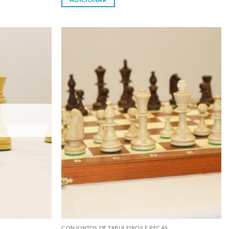
Adicionar
Adicionar
à lista de
à lista de
desejos
desejos
CONJUNTOS DE TABULEIROS E PEÇAS