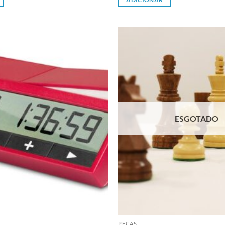
Adicionar
à lista de
desejos
ESGOTADO
PEÇAS