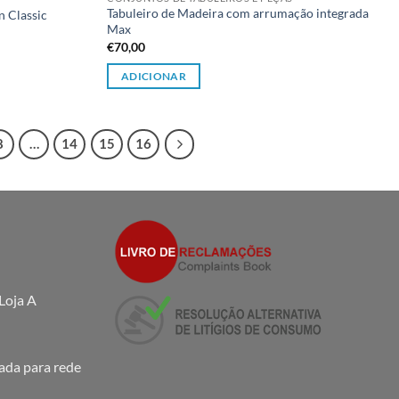
Tabuleiro de Madeira com arrumação integrada
n Classic
Max
€
70,00
ADICIONAR
8
…
14
15
16
Loja A
da para rede