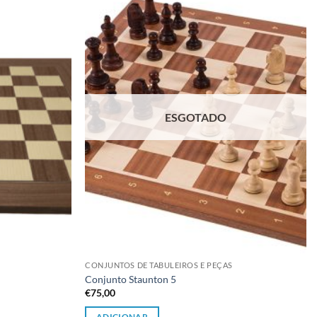
Adicionar
Adicionar
à lista de
à lista de
desejos
desejos
ESGOTADO
CONJUNTOS DE TABULEIROS E PEÇAS
Conjunto Staunton 5
€
75,00
ADICIONAR