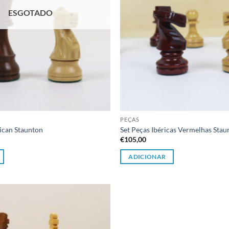
ESGOTADO
PEÇAS
ican Staunton
Set Peças Ibéricas Vermelhas Stau
€
105,00
ADICIONAR
Adicionar
à lista de
desejos