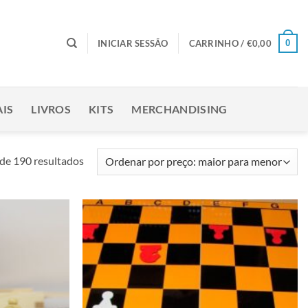
0
INICIAR SESSÃO
CARRINHO /
€
0,00
IS
LIVROS
KITS
MERCHANDISING
Ordenado
de 190 resultados
por
preço:
maior
para
Adicionar
Adicionar
menor
à lista de
à lista de
desejos
desejos