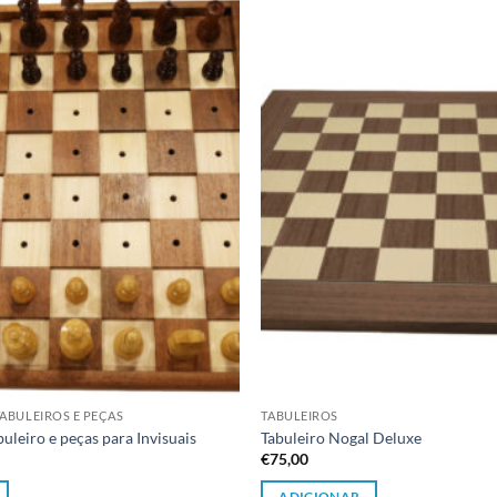
Adicionar
à lista de
desejos
ABULEIROS E PEÇAS
TABULEIROS
uleiro e peças para Invisuais
Tabuleiro Nogal Deluxe
€
75,00
ADICIONAR