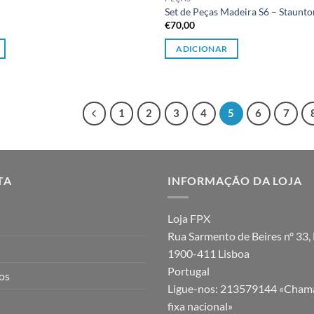
Set de Peças Madeira S6 – Staunto
€
70,00
ADICIONAR
1
2
3
4
5
6
7
TA
INFORMAÇÃO DA LOJA
Loja FPX
Rua Sarmento de Beires nº 33, 
1900-411 Lisboa
Portugal
jos
Ligue-nos:
213579144 «Chama
fixa nacional»