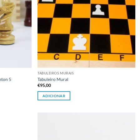
TABULEIROS MURAIS
nton 5
Tabuleiro Mural
€
95,00
ADICIONAR
Adicionar
Adicionar
à lista de
à lista de
desejos
desejos