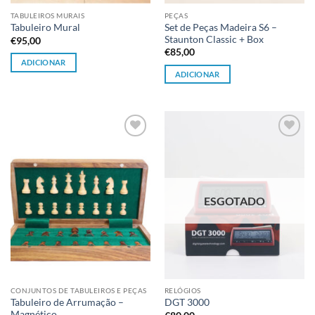
TABULEIROS MURAIS
PEÇAS
Set de Peças Madeira S6 –
Tabuleiro Mural
Staunton Classic + Box
€
95,00
€
85,00
ADICIONAR
ADICIONAR
Adicionar
Adicionar
à lista de
à lista de
desejos
desejos
ESGOTADO
CONJUNTOS DE TABULEIROS E PEÇAS
RELÓGIOS
Tabuleiro de Arrumação –
DGT 3000
Magnético