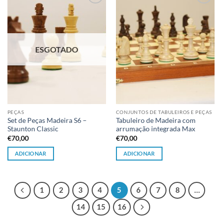
Adicionar
Adicionar
à lista de
à lista de
desejos
desejos
ESGOTADO
PEÇAS
CONJUNTOS DE TABULEIROS E PEÇAS
Set de Peças Madeira S6 –
Tabuleiro de Madeira com
Staunton Classic
arrumação integrada Max
€
70,00
€
70,00
ADICIONAR
ADICIONAR
1
2
3
4
5
6
7
8
…
14
15
16