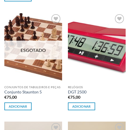
Adicionar
Adicionar
à lista de
à lista de
desejos
desejos
ESGOTADO
CONJUNTOS DE TABULEIROS E PEÇAS
RELÓGIOS
Conjunto Staunton 5
DGT 2500
€
75,00
€
75,00
ADICIONAR
ADICIONAR