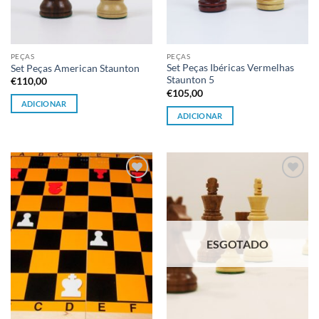
PEÇAS
PEÇAS
Set Peças Ibéricas Vermelhas
Set Peças American Staunton
Staunton 5
€
110,00
€
105,00
ADICIONAR
ADICIONAR
Adicionar
Adicionar
à lista de
à lista de
desejos
desejos
ESGOTADO