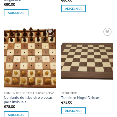
€
80,00
€
80,00
ADICIONAR
ADICIONAR
Adicionar
Adicionar
à lista de
à lista de
desejos
desejos
CONJUNTOS DE TABULEIROS E PEÇAS
TABULEIROS
Conjunto de Tabuleiro e peças
Tabuleiro Nogal Deluxe
para Invisuais
€
75,00
€
78,00
ADICIONAR
ADICIONAR