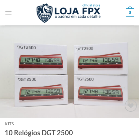
Skip
to
0
content
Adicionar
à lista de
KITS
desejos
10 Relógios DGT 2500