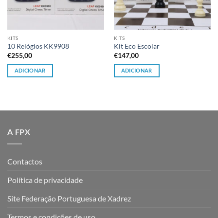
KITS
KITS
10 Relógios KK9908
Kit Eco Escolar
€
255,00
€
147,00
ADICIONAR
ADICIONAR
A FPX
Contactos
Política de privacidade
Site Federação Portuguesa de Xadrez
Termos e condições de uso