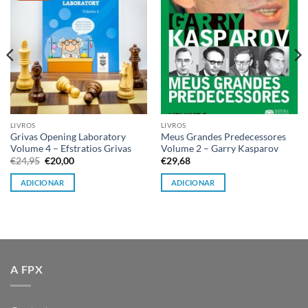
desejos
desejos
LIVROS
LIVROS
Grivas Opening Laboratory
Meus Grandes Predecessores
Volume 4 – Efstratios Grivas
Volume 2 – Garry Kasparov
O
O
€
24,95
€
20,00
€
29,68
preço
preço
original
atual
ADICIONAR
ADICIONAR
era:
é:
€24,95.
€20,00.
A FPX