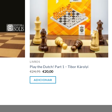
LIVROS
Play the Dutch! Part 1 – Tibor Károlyi
O
O
€
24,95
€
20,00
preço
preço
original
atual
ADICIONAR
era:
é:
€24,95.
€20,00.