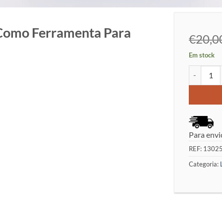
 Como Ferramenta Para
€
20,0
Em stock
Quantidade
Para envi
REF:
1302
Categoria: