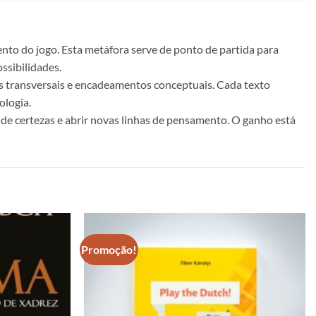
nto do jogo. Esta metáfora serve de ponto de partida para
ssibilidades.
as transversais e encadeamentos conceptuais. Cada texto
ologia.
r de certezas e abrir novas linhas de pensamento. O ganho está
Promoção!
Adicionar
Adicionar
à lista de
à lista de
desejos
desejos