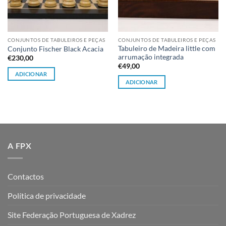
CONJUNTOS DE TABULEIROS E PEÇAS
CONJUNTOS DE TABULEIROS E PEÇAS
Tabuleiro de Madeira little com
Conjunto Fischer Black Acacia
arrumação integrada
€
230,00
€
49,00
ADICIONAR
ADICIONAR
A FPX
Contactos
Política de privacidade
Site Federação Portuguesa de Xadrez