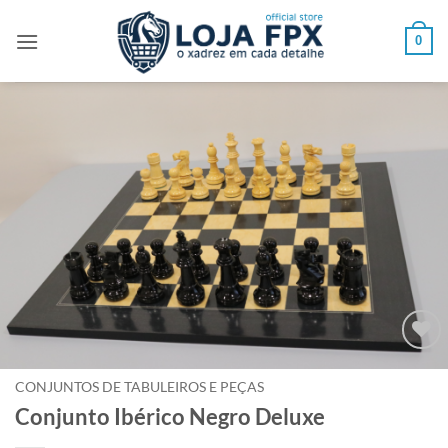
Skip
to
0
content
Adicionar
à lista de
CONJUNTOS DE TABULEIROS E PEÇAS
desejos
Conjunto Ibérico Negro Deluxe