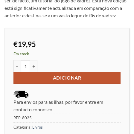
ser, de facto, um tutorial do jogo de xadrez. Esta nova edição
está significativamente actualizada em comparação com a
anterior e destina-se a um vasto leque de fãs de xadrez.
€
19,95
Em stock
Quantidade de Journey to the Chess Kingdom - Yuri Avebakh, Mik
ADICIONAR
Para envios para as ilhas, por favor entre em
contacto connosco.
REF:
8025
Categoria:
Livros