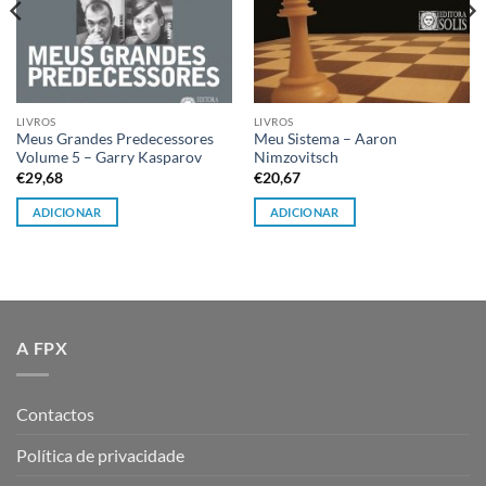
LIVROS
LIVROS
Meus Grandes Predecessores
Meu Sistema – Aaron
Volume 5 – Garry Kasparov
Nimzovitsch
€
29,68
€
20,67
ADICIONAR
ADICIONAR
A FPX
Contactos
Política de privacidade