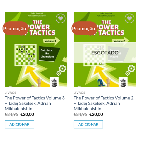
€24,95.
€20,00.
€24,95.
€20,00.
Promoção!
Promoção!
Adicionar
Adicionar
à lista de
à lista de
desejos
desejos
ESGOTADO
LIVROS
LIVROS
The Power of Tactics Volume 3
The Power of Tactics Volume 2
– Tadej Sakelsek, Adrian
– Tadej Sakelsek, Adrian
Mikhalchishin
Mikhalchishin
O
O
O
O
€
24,95
€
20,00
€
24,95
€
20,00
preço
preço
preço
preço
original
atual
original
atual
ADICIONAR
ADICIONAR
era:
é:
era:
é:
€24,95.
€20,00.
€24,95.
€20,00.