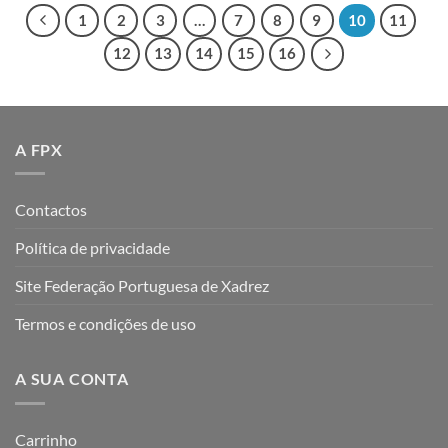
1
2
3
…
7
8
9
10
11
12
13
14
15
16
A FPX
Contactos
Política de privacidade
Site Federação Portuguesa de Xadrez
Termos e condições de uso
A SUA CONTA
Carrinho