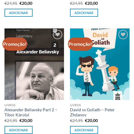
O
O
O
O
€
24,95
€
20,00
€
24,95
€
20,00
preço
preço
preço
preço
original
atual
original
atual
ADICIONAR
ADICIONAR
era:
é:
era:
é:
€24,95.
€20,00.
€24,95.
€20,00.
Promoção!
Promoção!
Adicionar
Adicionar
à lista de
à lista de
desejos
desejos
LIVROS
LIVROS
Alexander Beliavsky Part 2 –
David vs Goliath – Peter
Tibor Károlyi
Zhdanov
O
O
O
O
€
24,95
€
20,00
€
24,95
€
20,00
preço
preço
preço
preço
original
atual
original
atual
ADICIONAR
ADICIONAR
era:
é:
era:
é: