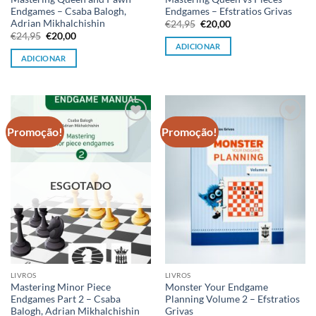
Endgames – Csaba Balogh,
Endgames – Efstratios Grivas
Adrian Mikhalchishin
O
O
€
24,95
€
20,00
preço
preço
O
O
€
24,95
€
20,00
original
atual
preço
preço
ADICIONAR
era:
é:
original
atual
ADICIONAR
€24,95.
€20,00.
era:
é:
€24,95.
€20,00.
Promoção!
Promoção!
Adicionar
Adicionar
à lista de
à lista de
desejos
desejos
ESGOTADO
LIVROS
LIVROS
Mastering Minor Piece
Monster Your Endgame
Endgames Part 2 – Csaba
Planning Volume 2 – Efstratios
Balogh, Adrian Mikhalchishin
Grivas