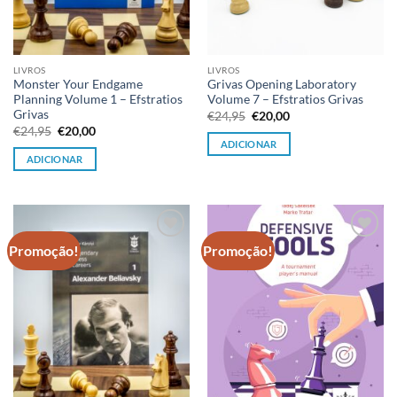
LIVROS
LIVROS
Monster Your Endgame
Grivas Opening Laboratory
Planning Volume 1 – Efstratios
Volume 7 – Efstratios Grivas
Grivas
O
O
€
24,95
€
20,00
preço
preço
O
O
€
24,95
€
20,00
original
atual
preço
preço
ADICIONAR
era:
é:
original
atual
ADICIONAR
€24,95.
€20,00.
era:
é:
€24,95.
€20,00.
Promoção!
Promoção!
Adicionar
Adicionar
à lista de
à lista de
desejos
desejos