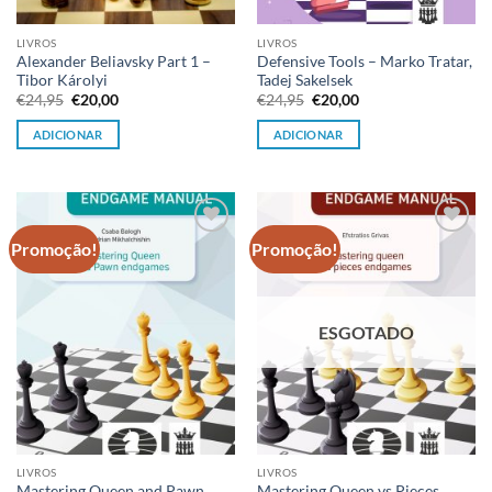
LIVROS
LIVROS
Alexander Beliavsky Part 1 –
Defensive Tools – Marko Tratar,
Tibor Károlyi
Tadej Sakelsek
O
O
O
O
€
24,95
€
20,00
€
24,95
€
20,00
preço
preço
preço
preço
original
atual
original
atual
ADICIONAR
ADICIONAR
era:
é:
era:
é:
€24,95.
€20,00.
€24,95.
€20,00.
Promoção!
Promoção!
Adicionar
Adicionar
à lista de
à lista de
desejos
desejos
ESGOTADO
LIVROS
LIVROS
Mastering Queen and Pawn
Mastering Queen vs Pieces