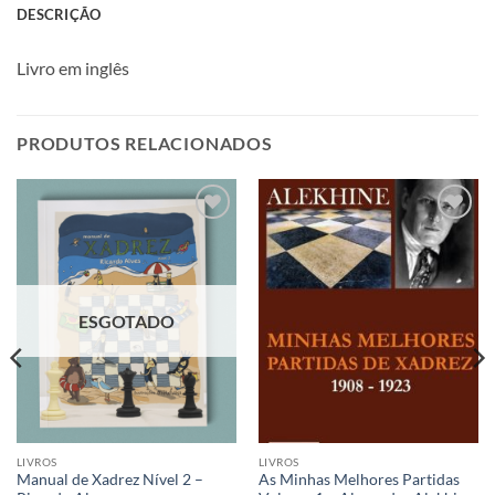
DESCRIÇÃO
Livro em inglês
PRODUTOS RELACIONADOS
Adicionar
Adicionar
à lista de
à lista de
desejos
desejos
ESGOTADO
LIVROS
LIVROS
Manual de Xadrez Nível 2 –
As Minhas Melhores Partidas