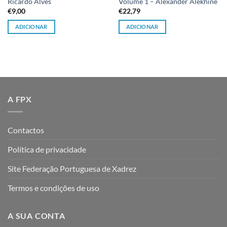
Ricardo Alves
Volume 1 – Alexander Alekhine
€
9,00
€
22,79
ADICIONAR
ADICIONAR
A FPX
Contactos
Política de privacidade
Site Federação Portuguesa de Xadrez
Termos e condições de uso
A SUA CONTA