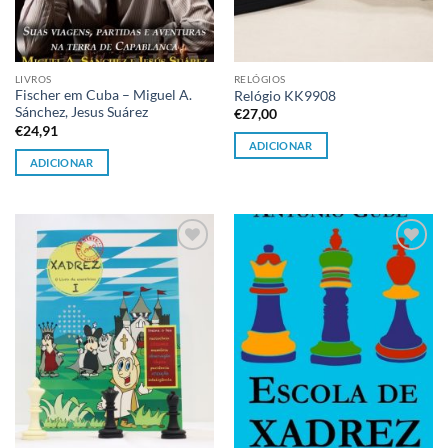
LIVROS
RELÓGIOS
Fischer em Cuba – Miguel A.
Relógio KK9908
Sánchez, Jesus Suárez
€
27,00
€
24,91
ADICIONAR
ADICIONAR
Adicionar
Adicionar
à lista de
à lista de
desejos
desejos