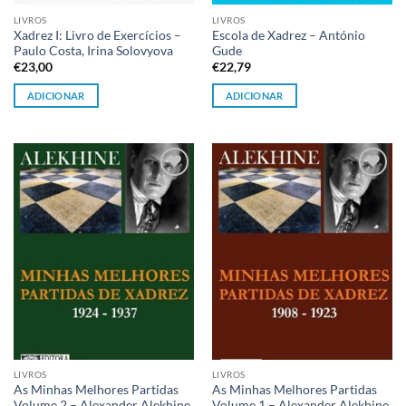
LIVROS
LIVROS
Xadrez I: Livro de Exercícios –
Escola de Xadrez – António
Paulo Costa, Irina Solovyova
Gude
€
23,00
€
22,79
ADICIONAR
ADICIONAR
Adicionar
Adicionar
à lista de
à lista de
desejos
desejos
LIVROS
LIVROS
As Minhas Melhores Partidas
As Minhas Melhores Partidas
Volume 2 – Alexander Alekhine
Volume 1 – Alexander Alekhine