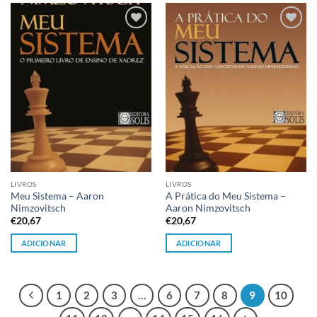
Adicionar
Adicionar
à lista de
à lista de
desejos
desejos
LIVROS
LIVROS
Meu Sistema – Aaron
A Prática do Meu Sistema –
Nimzovitsch
Aaron Nimzovitsch
€
20,67
€
20,67
ADICIONAR
ADICIONAR
1
2
3
…
6
7
8
9
10