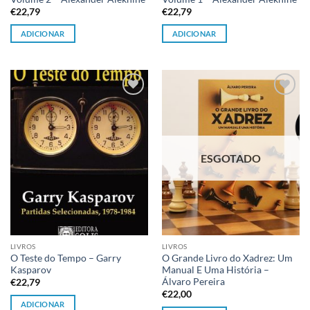
€
22,79
€
22,79
ADICIONAR
ADICIONAR
Adicionar
Adicionar
à lista de
à lista de
desejos
desejos
ESGOTADO
LIVROS
LIVROS
O Teste do Tempo – Garry
O Grande Livro do Xadrez: Um
Kasparov
Manual E Uma História –
Álvaro Pereira
€
22,79
€
22,00
ADICIONAR