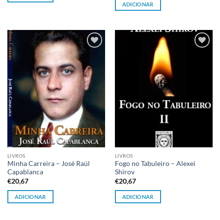
ADICIONAR
Adicionar
Adicionar
à lista de
à lista de
desejos
desejos
LIVROS
LIVROS
Minha Carreira – José Raúl
Fogo no Tabuleiro – Alexei
Capablanca
Shirov
€
20,67
€
20,67
ADICIONAR
ADICIONAR