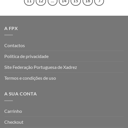
11
12
…
14
15
16
A FPX
Contactos
Política de privacidade
Site Federação Portuguesa de Xadrez
Termos e condições de uso
A SUA CONTA
Carrinho
Checkout