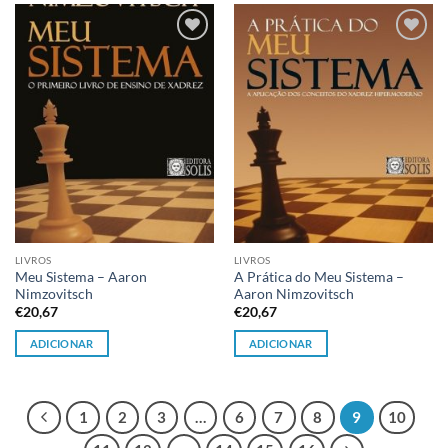
Adicionar
Adicionar
à lista de
à lista de
desejos
desejos
LIVROS
LIVROS
Meu Sistema – Aaron
A Prática do Meu Sistema –
Nimzovitsch
Aaron Nimzovitsch
€
20,67
€
20,67
ADICIONAR
ADICIONAR
1
2
3
…
6
7
8
9
10