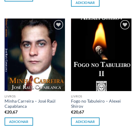
ADICIONAR
Adicionar
Adicionar
à lista de
à lista de
desejos
desejos
LIVROS
LIVROS
Minha Carreira – José Raúl
Fogo no Tabuleiro – Alexei
Capablanca
Shirov
€
20,67
€
20,67
ADICIONAR
ADICIONAR