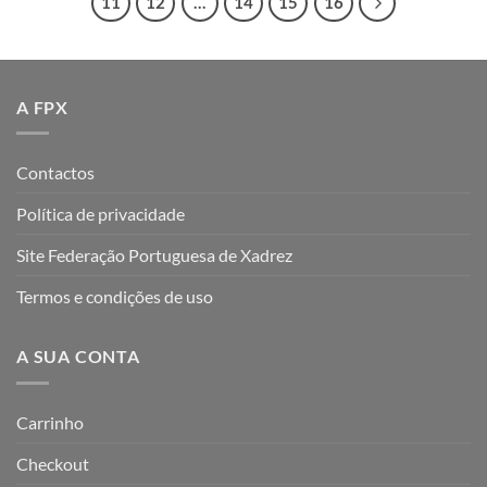
11
12
…
14
15
16
A FPX
Contactos
Política de privacidade
Site Federação Portuguesa de Xadrez
Termos e condições de uso
A SUA CONTA
Carrinho
Checkout