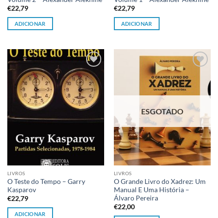
€
22,79
€
22,79
ADICIONAR
ADICIONAR
Adicionar
Adicionar
à lista de
à lista de
desejos
desejos
ESGOTADO
LIVROS
LIVROS
O Teste do Tempo – Garry
O Grande Livro do Xadrez: Um
Kasparov
Manual E Uma História –
Álvaro Pereira
€
22,79
€
22,00
ADICIONAR