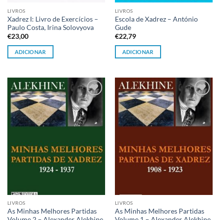
LIVROS
LIVROS
Xadrez I: Livro de Exercícios –
Escola de Xadrez – António
Paulo Costa, Irina Solovyova
Gude
€
23,00
€
22,79
ADICIONAR
ADICIONAR
Adicionar
Adicionar
à lista de
à lista de
desejos
desejos
LIVROS
LIVROS
As Minhas Melhores Partidas
As Minhas Melhores Partidas
Volume 2 – Alexander Alekhine
Volume 1 – Alexander Alekhine