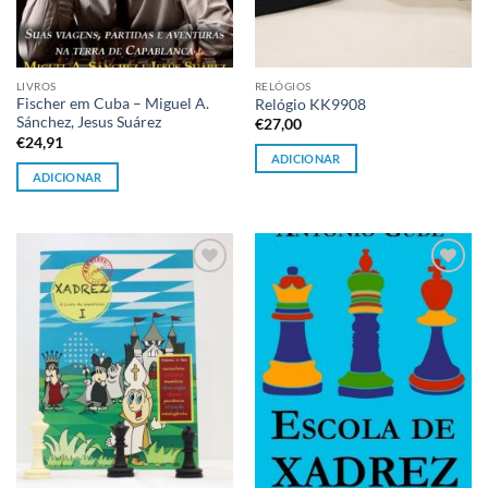
LIVROS
RELÓGIOS
Fischer em Cuba – Miguel A.
Relógio KK9908
Sánchez, Jesus Suárez
€
27,00
€
24,91
ADICIONAR
ADICIONAR
Adicionar
Adicionar
à lista de
à lista de
desejos
desejos