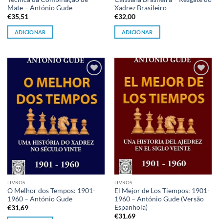
Mate – António Gude
Xadrez Brasileiro
€
35,51
€
32,00
ADICIONAR
ADICIONAR
Adicionar
Adicionar
à lista de
à lista de
desejos
desejos
LIVROS
LIVROS
O Melhor dos Tempos: 1901-
El Mejor de Los Tiempos: 1901-
1960 – António Gude
1960 – António Gude (Versão
Espanhola)
€
31,69
€
31,69