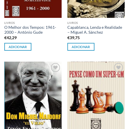
LIVROS
LIVROS
O Melhor dos Tempos: 1961-
Capablanca, Lenda e Realidade
2000 – António Gude
– Miguel A. Sánchez
€
42,29
€
39,75
ADICIONAR
ADICIONAR
Adicionar
Adicionar
à lista de
à lista de
desejos
desejos