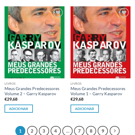
Adicionar
Adicionar
à lista de
à lista de
desejos
desejos
LIVROS
LIVROS
Meus Grandes Predecessores
Meus Grandes Predecessores
Volume 2 – Garry Kasparov
Volume 1 – Garry Kasparov
€
29,68
€
29,68
ADICIONAR
ADICIONAR
1
2
3
4
…
7
8
9