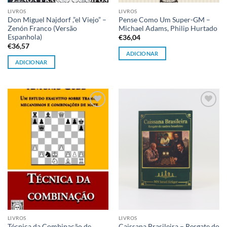
LIVROS
LIVROS
Don Miguel Najdorf ,”el Viejo” –
Pense Como Um Super-GM –
Zenón Franco (Versão
Michael Adams, Philip Hurtado
Espanhola)
€
36,04
€
36,57
ADICIONAR
ADICIONAR
Adicionar
Adicionar
à lista de
à lista de
desejos
desejos
LIVROS
LIVROS
Técnica da Combinação de
Caissana Brasileira – Resgate do